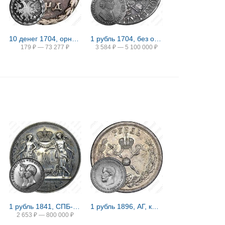
10 денег 1704, орнамент из листьев
1 рубль 1704, без обозначения монетного двора, чекан без кольца, хвост орла узкий (орёл образца 1704)
179
₽
—
73 277
₽
3 584
₽
—
5 100 000
₽
1 рубль 1841, СПБ-HI, свадьба Александра Николаевича
1 рубль 1896, АГ, коронация Николая II
2 653
₽
—
800 000
₽