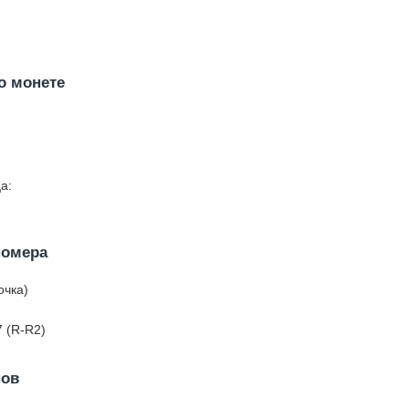
о монете
а:
номера
очка)
7 (R-R2)
нов