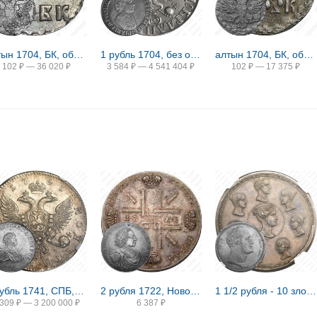
алтын 1704, БК, обозначение даты "ЯѰД"
1 рубль 1704, без обозначения монетного двора, чекан без кольца, хвост орла широкий (орёл образца 1705)
алтын 1704, БК, обозначение даты "ЯѰД". В знаке монетного двора вместо буквы «Б» треугольник
102
₽
—
36 020
₽
3 584
₽
—
4 541 404
₽
102
₽
—
17 375
₽
1 рубль 1741, СПБ, Иоанн, гурт надпись
2 рубля 1722, Новодел
1 1/2 рубля - 10 злотых 1836, семейный, П. У., Новодел
 309
₽
—
3 200 000
₽
6 387
₽