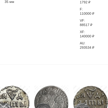
35
мм
1792
₽
F:
110000
₽
VF:
88517
₽
XF:
140000
₽
AU:
293534
₽