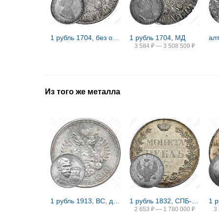
1 рубль 1704, без обозначения монетного двора, чекан в кольце
1 рубль 1704, МД
3 584
₽
—
3 508 509
₽
Из того же металла
1 рубль 1913, ВС, дом Романовых
1 рубль 1832, СПБ-НГ, венок 8 звеньев
2 653
₽
—
1 780 000
₽
3