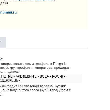
делки.
nummi.ru
я
рс
 аверса занят левым профилем Петра I.
аю, вокруг профиля императора, проходит
вая надпись:
• ПЕТРЬ • АЛЕѯIЕВИЧЪ • ВСЕѦ • РОСИI •
ОДЕРЖЕЦЬ •
к выглядит как плетёная верёвка. Буртик
нен в виде витого троса (зубцы под углом к
).