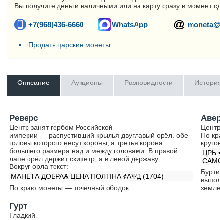
Вы получите деньги наличными или на карту сразу в момент с
+7(968)436-6660
WhatsApp
moneta@
Продать царские монеты
Описание
Аукционы
Разновидности
Истори
Реверс
Аве
Центр занят гербом Российской
Центр
империи — распустивший крылья двуглавый орёл, обе
По кр
головы которого несут короны, а третья корона
круго
большего размера над и между головами. В правой
ЦРЬ 
лапе орёл держит скипетр, а в левой державу.
САМ
Вокруг орла текст:
Бурти
МАНЕТА ДОБРАѦ ЦЕНА ПОЛТIНА ҂АѰД (1704)
выпол
По краю монеты — точечный ободок.
земле
Гурт
Гладкий