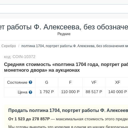
ет работы Ф. Алексеева, без обознач
Редкие
Серебро
/
полтина 1704, портрет работы Ф. Алексеева, без обозначения м
код: COIN-10372
Средняя стоимость «полтина 1704 года, портрет ра
монетного двора» на аукционах
Состояние
G
F
VF
XF
1 792
Р
110 000
Р
88 517
Р
140 000
Р
Цена
Продать полтина 1704, портрет работы Ф. Алексеев
От 1 523 до 278 857
Р
— максимальная стоимость этого предм
Мы готовы выкупить это изделие в одном из наших безопасных