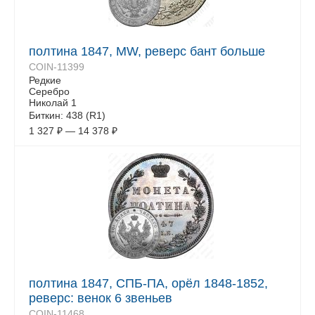
полтина 1847, MW, реверс бант больше
COIN-11399
Редкие
Серебро
Николай 1
Биткин: 438 (R1)
1 327
₽
—
14 378
₽
полтина 1847, СПБ-ПА, орёл 1848-1852,
реверс: венок 6 звеньев
COIN-11468