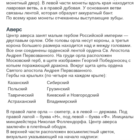
монетный двор). В левой части монеты вдоль края находится
лавровая ветвь, а в правой дубовая. У основания ветви
связаны лентой, которая образует аккуратный бант.
По всему краю монеты отчеканены выступающие зубцы.
Аверс
Центр аверса занят малым гербом Российской империи —
двуглавым орлом. Обе головы орла несут короны, а третья
корона большего размера находится над и между головами.
Все они соединены орденской лентой ордена Св. Апостола
Андрея Первозванного. На груди орла расположен
Московский герб, в щите изображен Георгий Победоносец с
копьем поражающий дракона. Вокруг щита цепь ордена
Святого апостола Андрея Первозванного.
Гербы на крыльях (по четыре на каждом крыле):
Казанский
Сибирский
Польский
Грузинский
Таврический
Киевский и Новгородский
Астраханский
Владимирский
В правой лапе орла — скипетр, а в левой — держава. Под
правой лапой – буква «Н», под левой – буква «Ф». Инициалы
минцмейстера Николая Фоллендорфа. Центр аверса
заключён в плетёный ободок.
В верхней части расположен восьмилистный цветок,
визуально указывающий на начало надписи: