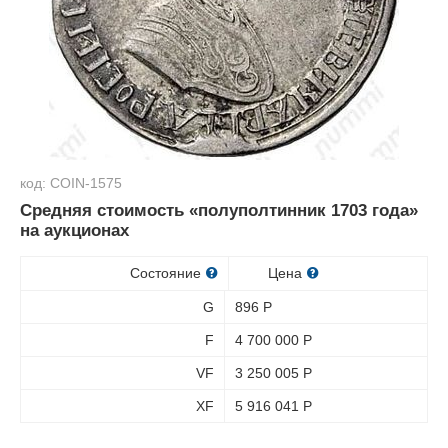
код: COIN-1575
Средняя стоимость «полуполтинник 1703 года»
на аукционах
Состояние
Цена
G
896
Р
F
4 700 000
Р
VF
3 250 005
Р
XF
5 916 041
Р