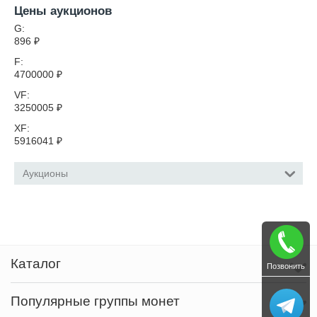
Цены аукционов
G:
896
₽
F:
4700000
₽
VF:
3250005
₽
XF:
5916041
₽
Аукционы
Каталог
Позвонить
Популярные группы монет