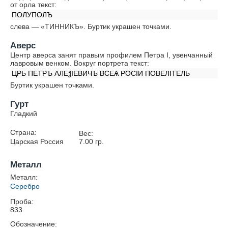
от орла текст:
ПОЛУПОЛЪ
слева — «ТИННИКЪ». Буртик украшен точками.
Аверс
Центр аверса занят правым профилем Петра I, увенчанный
лавровым венком. Вокруг портрета текст:
ЦРЬ ПЕТРЪ АЛЕѯIЕВИЧЪ ВСЕѦ РОСIИ ПОВЕЛIТЕЛЬ
Буртик украшен точками.
Гурт
Гладкий
Страна:
Вес:
Царская Россия
7.00
гр.
Металл
Металл:
Серебро
Проба:
833
Обозначение: