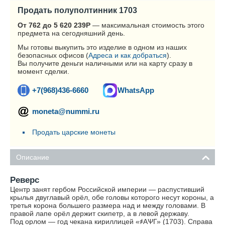
Продать полуполтинник 1703
От 762 до 5 620 239
Р
— максимальная стоимость этого
предмета на сегодняшний день.
Мы готовы выкупить это изделие в одном из наших
безопасных офисов (
Адреса и как добраться
).
Вы получите деньги наличными или на карту сразу в
момент сделки.
+7(968)436-6660
WhatsApp
moneta@nummi.ru
Продать царские монеты
Описание
Реверс
Центр занят гербом Российской империи — распустивший
крылья двуглавый орёл, обе головы которого несут короны, а
третья корона большего размера над и между головами. В
правой лапе орёл держит скипетр, а в левой державу.
Под орлом — год чекана кириллицей «҂АѰГ» (1703). Справа