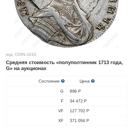
код: COIN-1610
Средняя стоимость «полуполтинник 1713 года,
G» на аукционах
Состояние
Цена
G
896
Р
F
34 472
Р
VF
127 702
Р
XF
371 056
Р