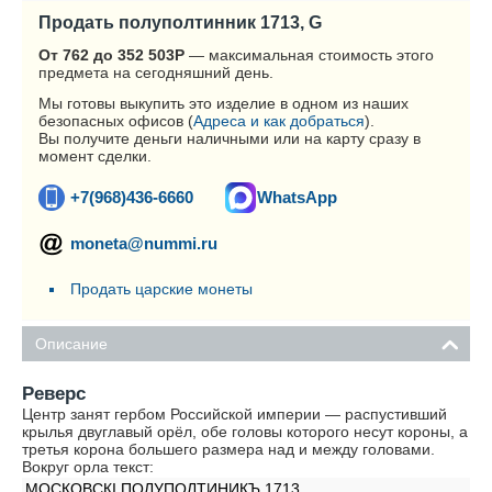
Продать полуполтинник 1713, G
От 762 до 352 503
Р
— максимальная стоимость этого
предмета на сегодняшний день.
Мы готовы выкупить это изделие в одном из наших
безопасных офисов (
Адреса и как добраться
).
Вы получите деньги наличными или на карту сразу в
момент сделки.
+7(968)436-6660
WhatsApp
moneta@nummi.ru
Продать царские монеты
Описание
Реверс
Центр занят гербом Российской империи — распустивший
крылья двуглавый орёл, обе головы которого несут короны, а
третья корона большего размера над и между головами.
Вокруг орла текст:
МОСКОВСКI ПОЛУПОЛТИНИКЪ 1713