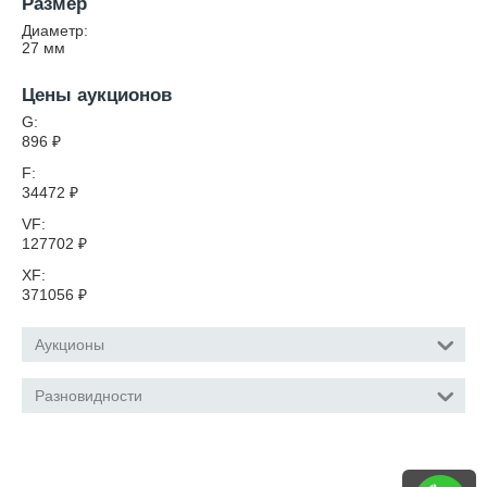
Размер
Диаметр:
27
мм
Цены аукционов
G:
896
₽
F:
34472
₽
VF:
127702
₽
XF:
371056
₽
Аукционы
Разновидности