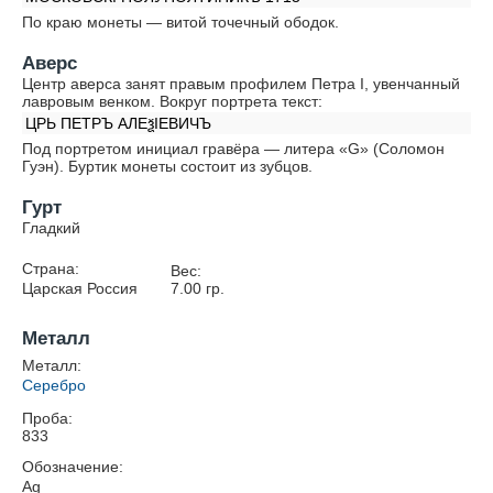
По краю монеты — витой точечный ободок.
Аверс
Центр аверса занят правым профилем Петра I, увенчанный
лавровым венком. Вокруг портрета текст:
ЦРЬ ПЕТРЪ АЛЕѯIЕВИЧЪ
Под портретом инициал гравёра — литера «G» (Соломон
Гуэн). Буртик монеты состоит из зубцов.
Гурт
Гладкий
Страна:
Вес:
Царская Россия
7.00
гр.
Металл
Металл:
Серебро
Проба:
833
Обозначение:
Ag