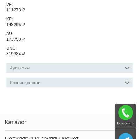
VF:
111273
₽
XF:
148295
₽
AU:
173799
₽
UNC:
319384
₽
Аукционы
Разновидности
Каталог
Позвонить
Популярные группы монет