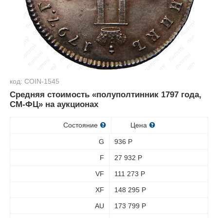
код: COIN-1545
Средняя стоимость «полуполтинник 1797 года,
СМ-ФЦ» на аукционах
Состояние
Цена
G
936
Р
F
27 932
Р
VF
111 273
Р
XF
148 295
Р
AU
173 799
Р