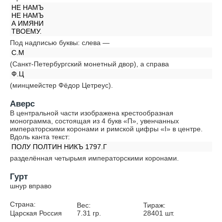
НЕ НАМЪ
НЕ НАМЪ
А ИМЯНИ
ТВОЕМУ.
Под надписью буквы: слева —
С.М
(Санкт-Петербургский монетный двор), а справа
Ф.Ц
(минцмейстер Фёдор Цетреус).
Аверс
В центральной части изображена крестообразная
монограмма, состоящая из 4 букв «П», увенчанных
императорскими коронами и римской цифры «I» в центре.
Вдоль канта текст:
ПОЛУ ПОЛТИН НИКЪ 1797.Г
разделённая четырьмя императорскими коронами.
Гурт
шнур вправо
Страна:
Вес:
Тираж:
Царская Россия
7.31
гр.
28401
шт.