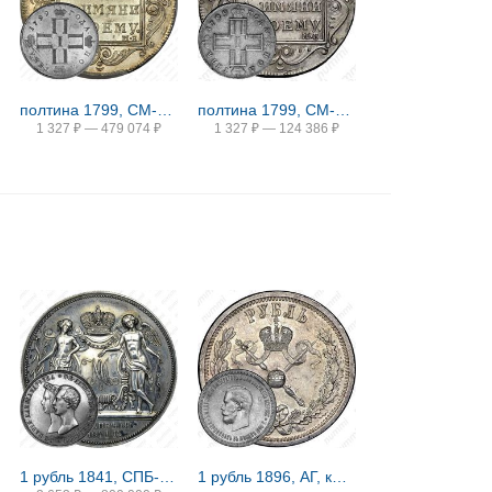
полтина 1799, СМ-МБ, "полтина"
полтина 1799, СМ-МБ, "полтниа"
1 327
₽
—
479 074
₽
1 327
₽
—
124 386
₽
1 рубль 1841, СПБ-HI, свадьба Александра Николаевича
1 рубль 1896, АГ, коронация Николая II