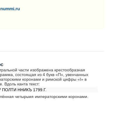
nummi.ru
рс
тральной части изображена крестообразная
рамма, состоящая из 4 букв «П», увенчанных
аторскими коронами и римской цифры «I» в
е. Вдоль канта текст:
 ПОЛТИ ННИКЪ 1799.Г.
лённая четырьмя императорскими коронами.