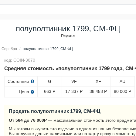
полуполтинник 1799, СМ-ФЦ
Редкие
Серебро
/
полуполтинник 1799, СМ-ФЦ
код: COIN-3070
Средняя стоимость «полуполтинник 1799 года, СМ-
Состояние
G
VF
XF
AU
663
Р
17 337
Р
38 458
Р
80 000
Р
Цена
Продать полуполтинник 1799, СМ-ФЦ
От 564 до 76 000
Р
— максимальная стоимость этого предмета
Мы готовы выкупить это изделие в одном из наших безопасных
Вы получите деньги наличными или на карту сразу в момент с