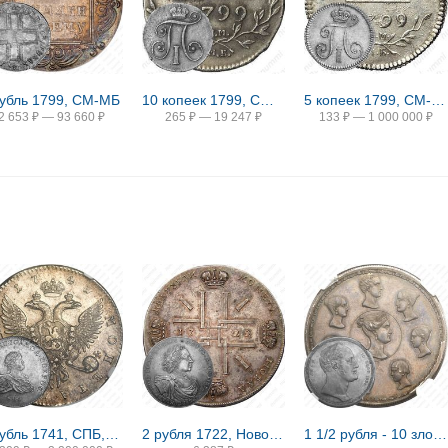
рубль 1799, СМ-МБ
10 копеек 1799, СМ-МБ
5 копеек 1799, СМ-МБ
2 653
₽
—
93 660
₽
265
₽
—
19 247
₽
133
₽
—
1 000 000
₽
1 рубль 1741, СПБ, Иоанн, гурт надпись
2 рубля 1722, Новодел
1 1/2 рубля - 10 злотых 1836, семейный, П. У., Новодел