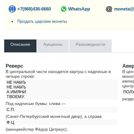
+7(968)436-6660
WhatsApp
moneta@
Продать царские монеты
Описание
Аукционы
Разновидности
Реверс
Аве
В центральной части находится картуш с надписью в
В цен
четыре строки:
моног
импер
НЕ НАМЪ
центр
НЕ НАМЪ
А ИМЯНИ
ПОЛУ
ТВОЕМУ.
разде
Под надписью буквы: слева —
С.П.
(Санкт-Петербургский монетный двор), а справа
Ф.Ц
(минцмейстер Фёдор Цетреус).