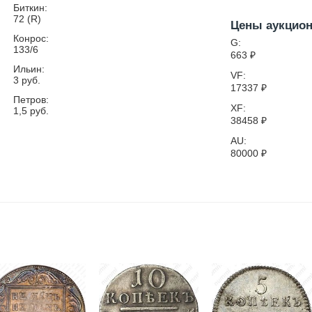
Биткин:
72 (R)
Цены аукцио
Конрос:
G:
133/6
663
₽
Ильин:
VF:
3 руб.
17337
₽
Петров:
XF:
1,5 руб.
38458
₽
AU:
80000
₽