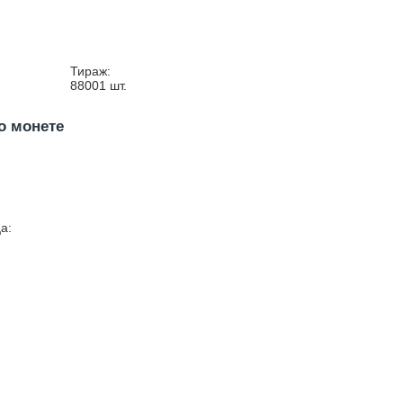
Тираж:
88001
шт.
о монете
а: