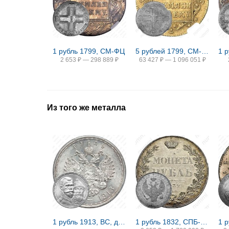
1 рубль 1799, СМ-ФЦ
5 рублей 1799, СМ-АИ
1 
2 653
₽
—
298 889
₽
63 427
₽
—
1 096 051
₽
Из того же металла
1 рубль 1913, ВС, дом Романовых
1 рубль 1832, СПБ-НГ, венок 8 звеньев