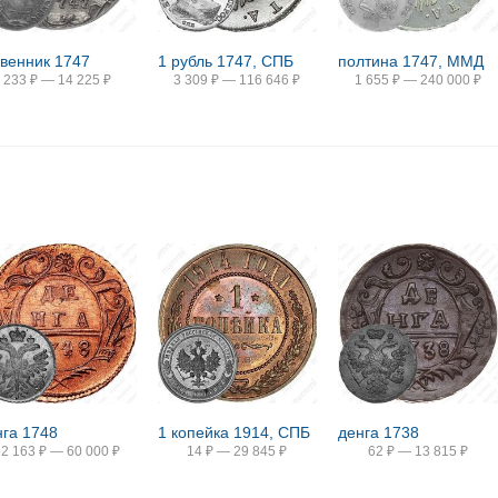
ивенник 1747
1 рубль 1747, СПБ
полтина 1747, ММД
233
₽
—
14 225
₽
3 309
₽
—
116 646
₽
1 655
₽
—
240 000
₽
нга 1748
1 копейка 1914, СПБ
денга 1738
52 163
₽
—
60 000
₽
14
₽
—
29 845
₽
62
₽
—
13 815
₽