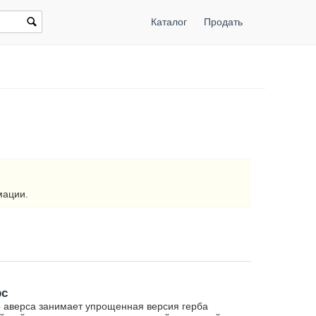
Каталог
Продать
мации.
рс
 аверса занимает упрощенная версия герба