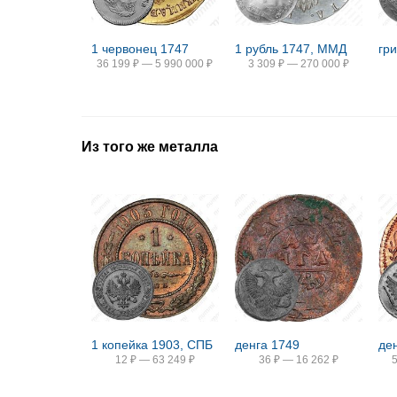
1 червонец 1747
1 рубль 1747, ММД
гр
36 199
₽
—
5 990 000
₽
3 309
₽
—
270 000
₽
Из того же металла
1 копейка 1903, СПБ
денга 1749
де
12
₽
—
63 249
₽
36
₽
—
16 262
₽