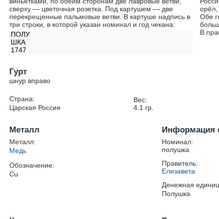
виньетками, по обеим сторонам две лавровые ветви,
Росси
сверху — цветочная розетка. Под картушем — две
орёл,
перекрещенные пальмовые ветви. В картуше надпись в
Обе г
три строки, в которой указан номинал и год чекана:
больш
В пра
ПОЛУ
ШКА
1747
Гурт
шнур вправо
Страна:
Вес:
Царская Россия
4.1
гр.
Металл
Информация 
Металл:
Номинал:
полушка
Медь
Правитель:
Обозначение:
Елизавета
Cu
Денежная единиц
Полушка