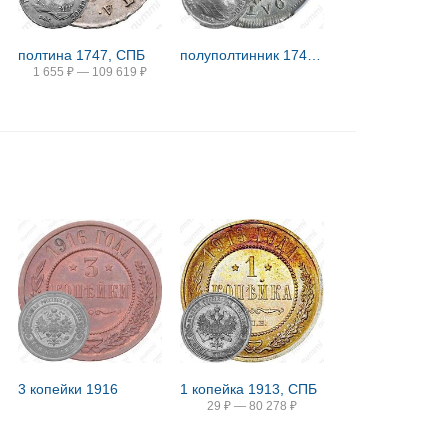
полтина 1747, СПБ
полуполтинник 1747, ММД
1 655
₽
—
109 619
₽
3 копейки 1916
1 копейка 1913, СПБ
29
₽
—
80 278
₽