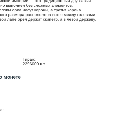
йской империи — это традиционный двуглавый
 но выполнен без сложных элементов.
оловы орла несут короны, а третья корона
его размера расположена выше между головами.
вой лапе орёл держит скипетр, а в левой державу.
Тираж:
2296000
шт.
о монете
а: