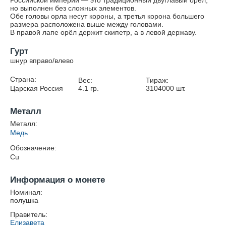
Российской империи — это традиционный двуглавый орёл,
но выполнен без сложных элементов.
Обе головы орла несут короны, а третья корона большего
размера расположена выше между головами.
В правой лапе орёл держит скипетр, а в левой державу.
Гурт
шнур вправо/влево
Страна:
Вес:
Тираж:
Царская Россия
4.1
гр.
3104000
шт.
Металл
Металл:
Медь
Обозначение:
Cu
Информация о монете
Номинал:
полушка
Правитель:
Елизавета