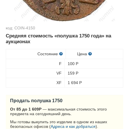
код: COIN-4150
Средняя стоимость «полушка 1750 года» на
аукционах
Состояние
Цена
F
100
Р
VF
159
Р
XF
1 694
Р
Продать полушка 1750
От 85 до 1 609
Р
— максимальная стоимость этого
предмета на сегодняшний день.
Мы готовы выкупить это изделие в одном из наших
безопасных офисов (
Адреса и как добраться
).