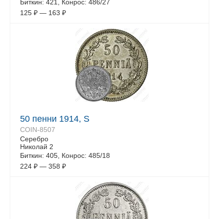
Биткин: 421, Конрос: 486/27
125
₽
—
163
₽
50 пенни 1914, S
COIN-8507
Серебро
Николай 2
Биткин: 405, Конрос: 485/18
224
₽
—
358
₽