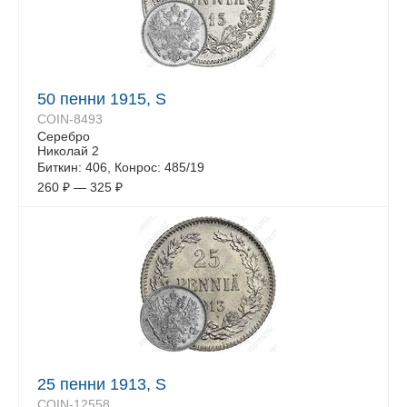
50 пенни 1915, S
COIN-8493
Серебро
Николай 2
Биткин: 406, Конрос: 485/19
260
₽
—
325
₽
25 пенни 1913, S
COIN-12558