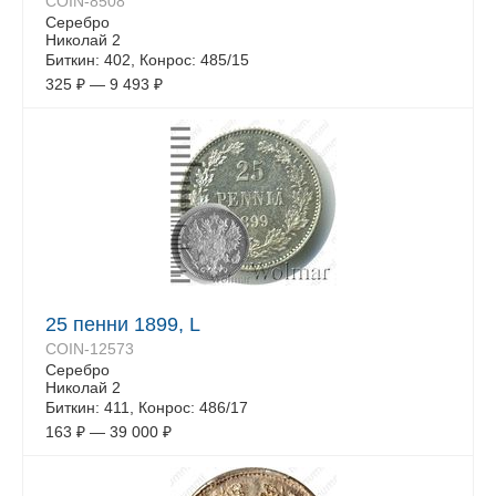
COIN-8508
Серебро
Николай 2
Биткин: 402, Конрос: 485/15
325
₽
—
9 493
₽
25 пенни 1899, L
COIN-12573
Серебро
Николай 2
Биткин: 411, Конрос: 486/17
163
₽
—
39 000
₽