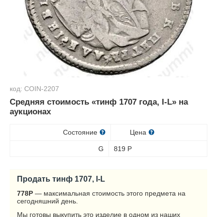
код: COIN-2207
Средняя стоимость «тинф 1707 года, I-L» на
аукционах
Состояние
Цена
G
819
Р
Продать тинф 1707, I-L
778
Р
— максимальная стоимость этого предмета на
сегодняшний день.
Мы готовы выкупить это изделие в одном из наших