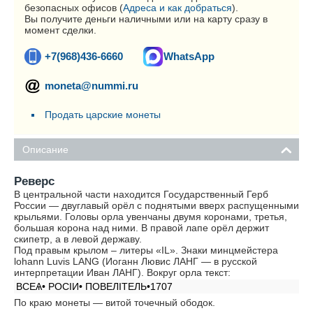
безопасных офисов (
Адреса и как добраться
).
Вы получите деньги наличными или на карту сразу в
момент сделки.
+7(968)436-6660
WhatsApp
moneta@nummi.ru
Продать царские монеты
Описание
Реверс
В центральной части находится Государственный Герб
России — двуглавый орёл с поднятыми вверх распущенными
крыльями. Головы орла увенчаны двумя коронами, третья,
большая корона над ними. В правой лапе орёл держит
скипетр, а в левой державу.
Под правым крылом – литеры «IL». Знаки минцмейстера
lohann Luvis LANG (Иоганн Лювис ЛАНГ — в русской
интерпретации Иван ЛАНГ). Вокруг орла текст:
ВСЕѦ• РОСIИ• ПОВЕЛIТЕЛЬ•1707
По краю монеты — витой точечный ободок.