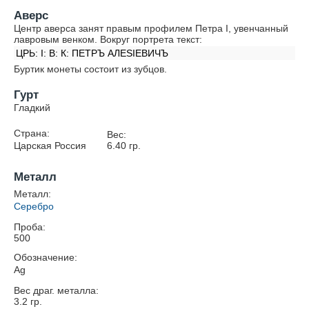
Аверс
Центр аверса занят правым профилем Петра I, увенчанный
лавровым венком. Вокруг портрета текст:
ЦРЬ: I: В: К: ПЕТРЪ АЛЕSIЕВИЧЪ
Буртик монеты состоит из зубцов.
Гурт
Гладкий
Страна:
Вес:
Царская Россия
6.40
гр.
Металл
Металл:
Серебро
Проба:
500
Обозначение:
Ag
Вес драг. металла:
3.2
гр.