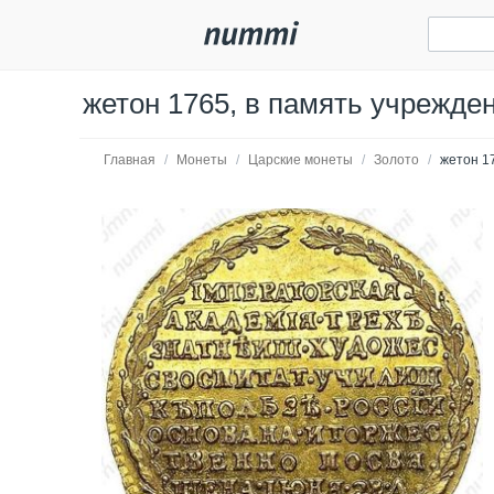
жетон 1765, в память учрежде
Главная
/
Монеты
/
Царские монеты
/
Золото
/
жетон 1