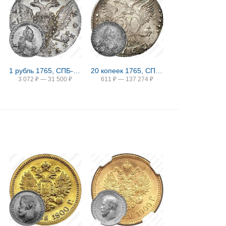
1 рубль 1765, СПБ-TI-СА
20 копеек 1765, СПБ-ТI
3 072
₽
—
31 500
₽
611
₽
—
137 274
₽