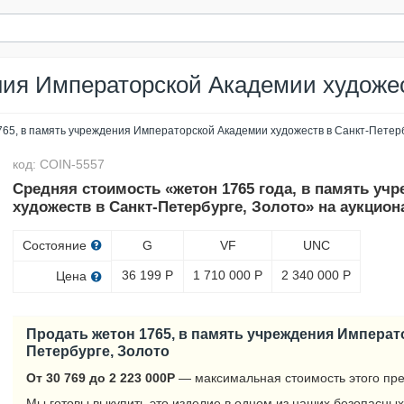
ния Императорской Академии художес
765, в память учреждения Императорской Академии художеств в Санкт-Петерб
код: COIN-5557
Средняя стоимость «жетон 1765 года, в память у
художеств в Санкт-Петербурге, Золото» на аукцион
Состояние
G
VF
UNC
36 199
Р
1 710 000
Р
2 340 000
Р
Цена
Продать жетон 1765, в память учреждения Императ
Петербурге, Золото
От 30 769 до 2 223 000
Р
— максимальная стоимость этого пре
Мы готовы выкупить это изделие в одном из наших безопасных