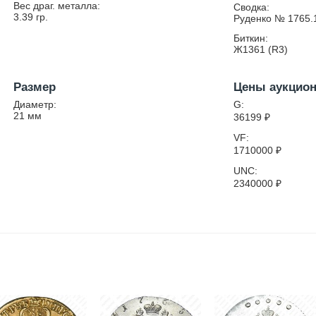
Вес драг. металла:
Сводка:
3.39
гр.
Руденко № 1765.1
Биткин:
Ж1361 (R3)
Размер
Цены аукцио
Диаметр:
G:
21
мм
36199
₽
VF:
1710000
₽
UNC:
2340000
₽