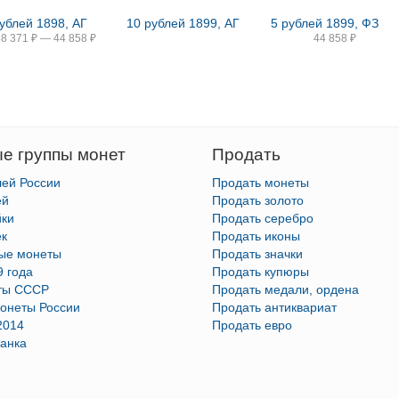
рублей 1898, АГ
10 рублей 1899, АГ
5 рублей 1899, ФЗ
38 371
₽
—
44 858
₽
44 858
₽
е группы монет
Продать
лей России
Продать монеты
ей
Продать золото
йки
Продать серебро
ек
Продать иконы
тые монеты
Продать значки
9 года
Продать купюры
ты СССР
Продать медали, ордена
онеты России
Продать антиквариат
2014
Продать евро
анка