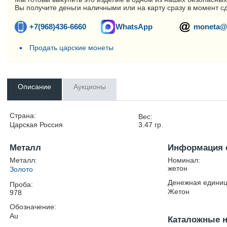
Вы получите деньги наличными или на карту сразу в момент с
+7(968)436-6660
WhatsApp
moneta@
Продать царские монеты
Описание
Аукционы
Страна:
Вес:
Царская Россия
3.47
гр.
Металл
Информация 
Металл:
Номинал:
жетон
Золото
Денежная единиц
Проба:
Жетон
978
Обозначение:
Au
Каталожные 