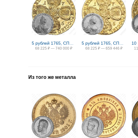
5 рублей 1765, СПБ-ТI
5 рублей 1765, СПБ, без инициалов медальера
68 225
₽
—
740 000
₽
68 225
₽
—
659 446
₽
1
Из того же металла