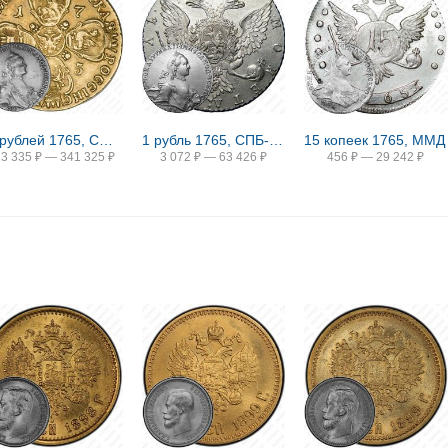
10 рублей 1765, СПБ-TI
1 рубль 1765, СПБ-TI-ЯI
15 копеек 1765, ММД
13 335
₽
—
341 325
₽
3 072
₽
—
63 426
₽
456
₽
—
29 242
₽