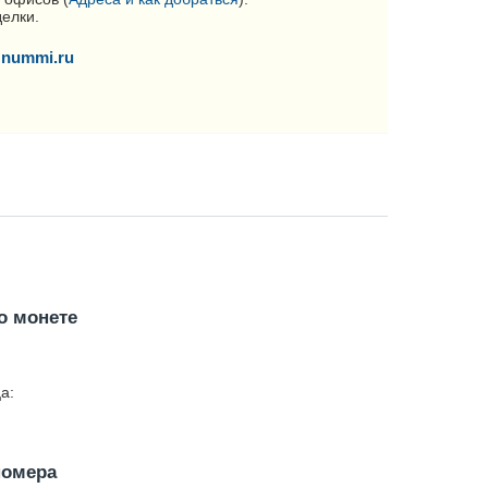
делки.
nummi.ru
о монете
а:
номера