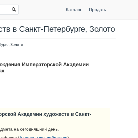
Каталог
Продать
тв в Санкт-Петербурге, Золото
урге, Золото
чреждения Императорской Академии
ах
орской Академии художеств в Санкт-
дмета на сегодняшний день.
 офисов (
Адреса и как добраться
).