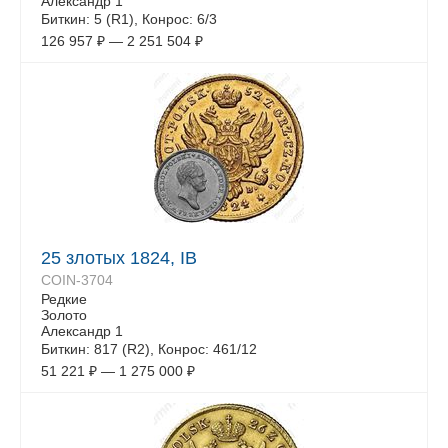
Александр 1
Биткин: 5 (R1), Конрос: 6/3
126 957
₽
—
2 251 504
₽
25 злотых 1824, IB
COIN-3704
Редкие
Золото
Александр 1
Биткин: 817 (R2), Конрос: 461/12
51 221
₽
—
1 275 000
₽