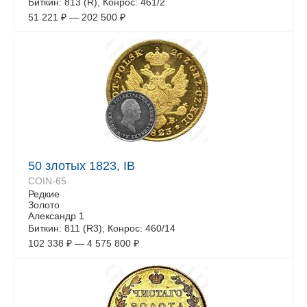
Биткин: 813 (R), Конрос: 461/2
51 221
₽
—
202 500
₽
50 злотых 1823, IB
COIN-65
Редкие
Золото
Александр 1
Биткин: 811 (R3), Конрос: 460/14
102 338
₽
—
4 575 800
₽