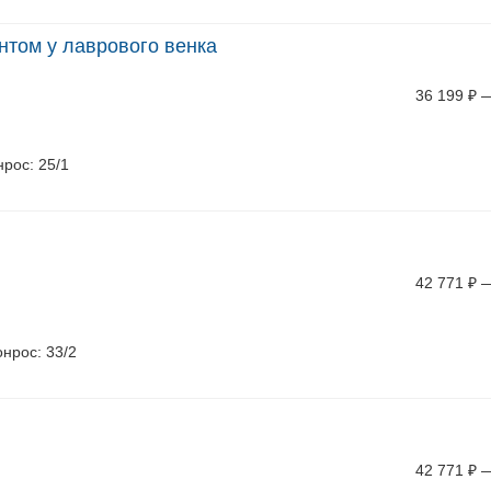
антом у лаврового венка
36 199
₽
онрос: 25/1
42 771
₽
онрос: 33/2
42 771
₽