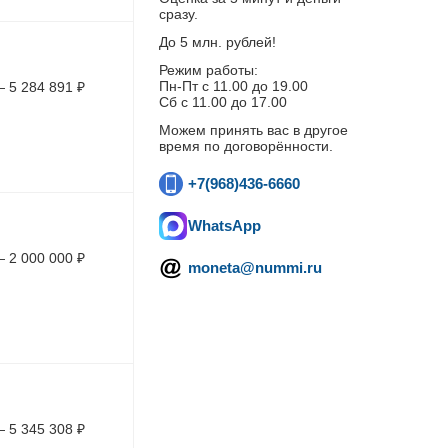
сразу.
До 5 млн. рублей!
Режим работы:
Пн-Пт c 11.00 до 19.00
—
5 284 891
₽
Сб с 11.00 до 17.00
Можем принять вас в другое
время по договорённости.
+7(968)436-6660
WhatsApp
—
2 000 000
₽
moneta@nummi.ru
—
5 345 308
₽