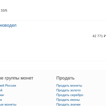
 33/5
, новодел
42 771
₽
е группы монет
Продать
лей России
Продать монеты
ей
Продать золото
йки
Продать серебро
ек
Продать иконы
тые монеты
Продать значки