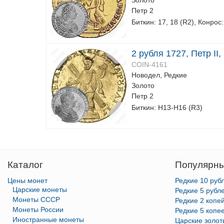
Золото
Петр 2
Биткин: 17, 18 (R2), Конрос:
2 рубля 1727, Петр II
COIN-4161
Новодел, Редкие
Золото
Петр 2
Биткин: Н13-Н16 (R3)
Каталог
Популярны
Цены монет
Редкие 10 руб
Царские монеты
Редкие 5 рубл
Монеты СССР
Редкие 2 копе
Монеты России
Редкие 5 копе
Иностранные монеты
Царские золо