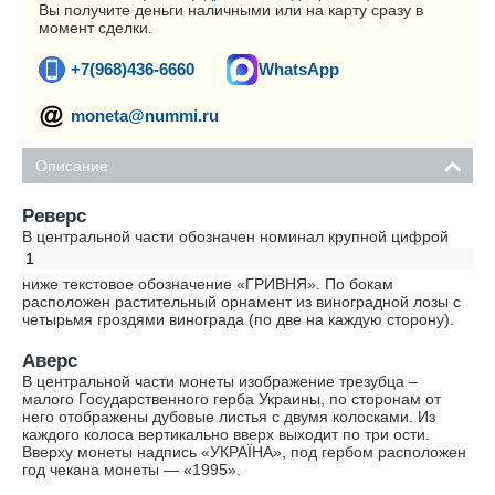
Вы получите деньги наличными или на карту сразу в
момент сделки.
+7(968)436-6660
WhatsApp
moneta@nummi.ru
Описание
Реверс
В центральной части обозначен номинал крупной цифрой
1
ниже текстовое обозначение «ГРИВНЯ». По бокам
расположен растительный орнамент из виноградной лозы с
четырьмя гроздями винограда (по две на каждую сторону).
Аверс
В центральной части монеты изображение трезубца –
малого Государственного герба Украины, по сторонам от
него отображены дубовые листья с двумя колосками. Из
каждого колоса вертикально вверх выходит по три ости.
Вверху монеты надпись «УКРАЇНА», под гербом расположен
год чекана монеты — «1995».