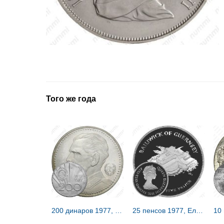
Того же года
200 динаров 1977, Иосип Броза Тито [Югославия]
25 пенсов 1977, Елизавета II [Гернси] Proof