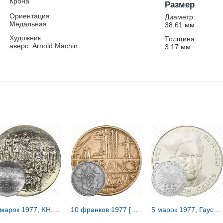
Крона
Размер
Ориентация:
Диаметр:
Медальная
38.61
мм
Художник:
Толщина:
аверс: Arnold Machin
3.17
мм
10 марок 1977, KH, 60 лет независимости [Финляндия]
10 франков 1977 [Франция]
5 марок 1977, Гаусс [Германия / ФРГ]