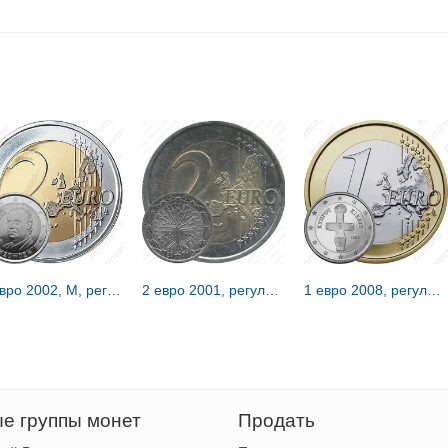
2 евро 2002, М, регулярный чекан Испании [Испания]
2 евро 2001, регулярный чекан Франции [Франция]
1 евро 2008, регулярный чекан Кипра [Кипр]
е группы монет
Продать