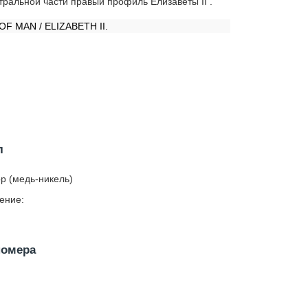
тральной части правый профиль Елизаветы II .
:
OF MAN / ELIZABETH II.
л
р (медь-никель)
ение:
номера