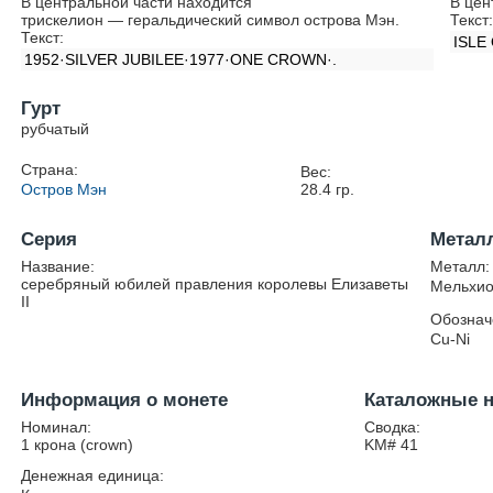
В центральной части находится
В цен
трискелион — геральдический символ острова Мэн.
Текст
Текст:
ISLE 
1952·SILVER JUBILEE·1977·ONE CROWN·.
Гурт
рубчатый
Страна:
Вес:
Остров Мэн
28.4
гр.
Серия
Метал
Название:
Металл:
серебряный юбилей правления королевы Елизаветы
Мельхио
II
Обознач
Cu-Ni
Информация о монете
Каталожные 
Номинал:
Сводка:
1 крона (crown)
KM# 41
Денежная единица: