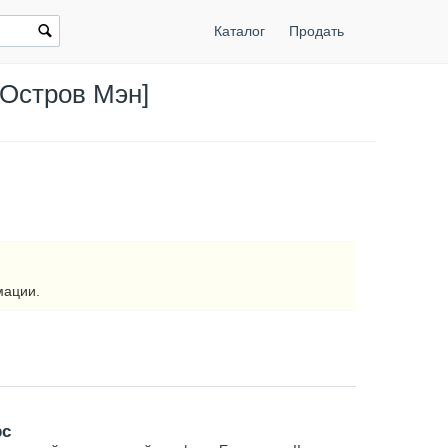
Каталог
Продать
[Остров Мэн]
мации.
рс