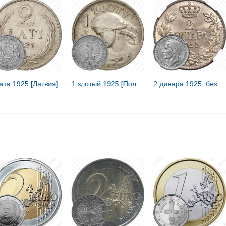
ата 1925 [Латвия]
1 злотый 1925 [Польша]
2 динара 1925, без обозначения монетного двора [Югославия]