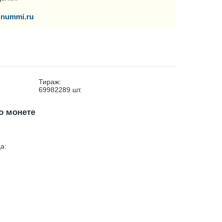
nummi.ru
Тираж:
69982289
шт.
о монете
а: