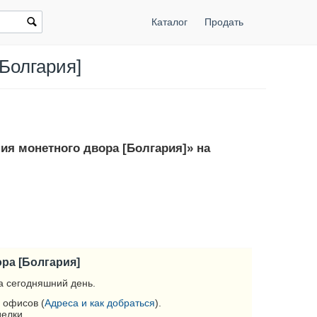
Каталог
Продать
[Болгария]
ния монетного двора [Болгария]» на
ора [Болгария]
а сегодняшний день.
 офисов (
Адреса и как добраться
).
делки.