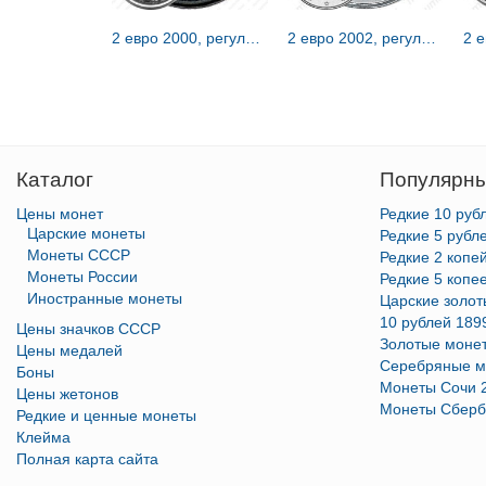
2 евро 2000, регулярный чекан Бельгии [Бельгия]
2 евро 2002, регулярный чекан Австрии [Австрия]
Каталог
Популярны
Цены монет
Редкие 10 руб
Царские монеты
Редкие 5 рубл
Монеты СССР
Редкие 2 копе
Монеты России
Редкие 5 копе
Иностранные монеты
Царские золо
10 рублей 189
Цены значков СССР
Золотые моне
Цены медалей
Серебряные м
Боны
Монеты Сочи 
Цены жетонов
Монеты Сберб
Редкие и ценные монеты
Клейма
Полная карта сайта