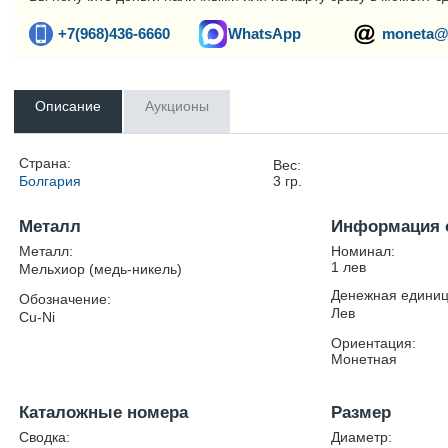
+7(968)436-6660
WhatsApp
moneta@
Описание
Аукционы
Страна:
Вес:
Болгария
3
гр.
Металл
Информация 
Металл:
Номинал:
1 лев
Мельхиор (медь-никель)
Денежная единиц
Обозначение:
Лев
Cu-Ni
Ориентация:
Монетная
Каталожные номера
Размер
Сводка:
Диаметр: