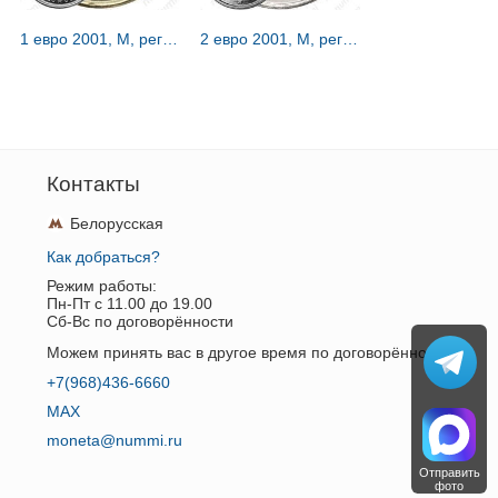
1 евро 2001, M, регулярный чекан Испании [Испания]
2 евро 2001, M, регулярный чекан Финляндии [Финляндия]
Контакты
Белорусская
Как добраться?
Режим работы:
Пн-Пт c 11.00 до 19.00
Сб-Вс по договорённости
Можем принять вас в другое время по договорённости.
+7(968)436-6660
MAX
moneta@nummi.ru
Отправить
фото