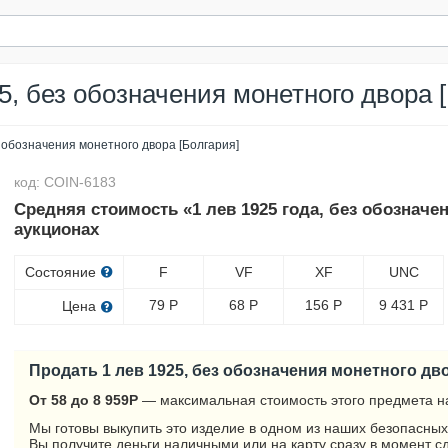
5, без обозначения монетного двора 
з обозначения монетного двора [Болгария]
код: COIN-6183
Средняя стоимость «1 лев 1925 года, без обозначе
аукционах
Состояние
F
VF
XF
UNC
79
Р
68
Р
156
Р
9 431
Р
Цена
Продать 1 лев 1925, без обозначения монетного дв
От 58 до 8 959
Р
— максимальная стоимость этого предмета н
Мы готовы выкупить это изделие в одном из наших безопасных
Вы получите деньги наличными или на карту сразу в момент с