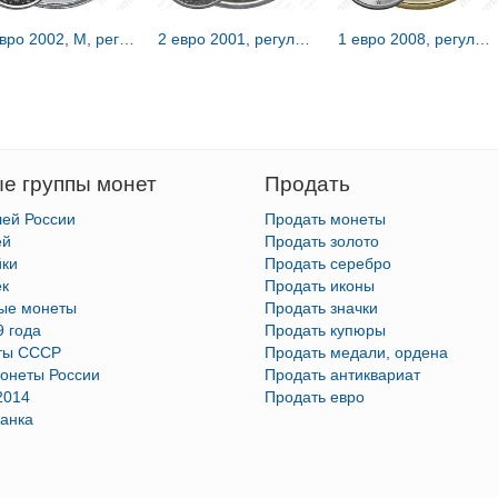
2 евро 2002, М, регулярный чекан Испании [Испания]
2 евро 2001, регулярный чекан Франции [Франция]
1 евро 2008, регулярный чекан Кипра [Кипр]
е группы монет
Продать
лей России
Продать монеты
ей
Продать золото
йки
Продать серебро
ек
Продать иконы
тые монеты
Продать значки
9 года
Продать купюры
ты СССР
Продать медали, ордена
онеты России
Продать антиквариат
2014
Продать евро
анка