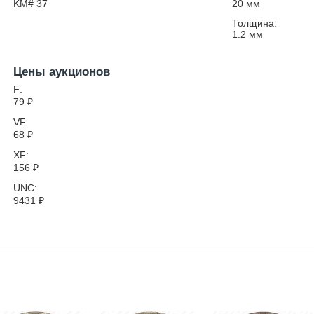
KM# 37
20
мм
Толщина:
1.2
мм
Цены аукционов
F:
79
₽
VF:
68
₽
XF:
156
₽
UNC:
9431
₽