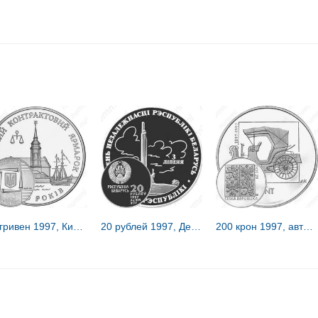
20 гривен 1997, Киевская Контрактовая ярмарка [Украина] Proof
20 рублей 1997, День Независимости [Беларусь] Proof
200 крон 1997, автомобиль [Чехия]