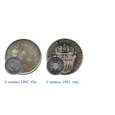
2 гривны 1997, Юрий Кондратюк [Украина] Proof
2 гривны 1997, первая годовщина Конституции Украины [Украина] Proof