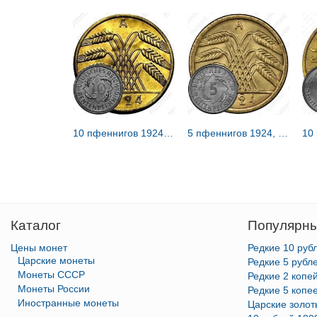
10 пфеннигов 1924, A, знак монетного двора "A" — Берлин [Германия / Веймарская республика]
5 пфеннигов 1924, A, знак монетного двора "A" — Берлин [Германия / Веймарская республика]
Каталог
Популярны
Цены монет
Редкие 10 руб
Царские монеты
Редкие 5 рубл
Монеты СССР
Редкие 2 копе
Монеты России
Редкие 5 копе
Иностранные монеты
Царские золо