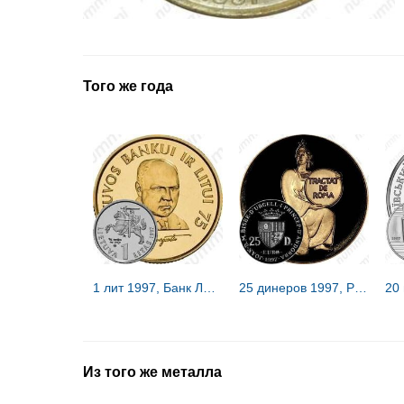
Того же года
1 лит 1997, Банк Литвы [Литва] Proof
25 динеров 1997, Римский договор [Андорра] Proof
Из того же металла