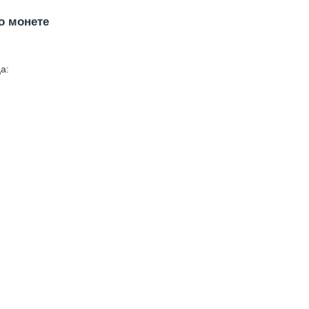
о монете
а: