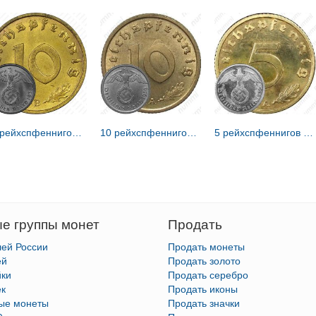
10 рейхспфеннигов 1938 [Германия / Третий рейх]
10 рейхспфеннигов 1939 [Германия / Третий рейх]
5 рейхспфеннигов 1936 [Германия / Третий рейх]
е группы монет
Продать
лей России
Продать монеты
ей
Продать золото
йки
Продать серебро
ек
Продать иконы
тые монеты
Продать значки