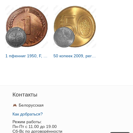
1 пфенниг 1950, F, знак монетного двора: "F" - Штутгарт [Германия / ФРГ]
50 копеек 2009, регулярный чекан Беларуси [Беларусь]
Контакты
Белорусская
Как добраться?
Режим работы:
Пн-Пт c 11.00 до 19.00
Сб-Вс по договорённости