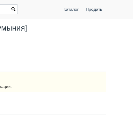
Каталог
Продать
умыния]
мации.