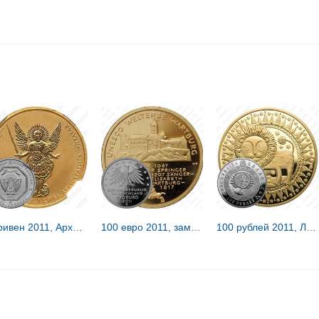
5 гривен 2011, Архистратиг Михаил [Украина]
100 евро 2011, замок Вартбург [Германия]
100 рублей 2011, Лев [Беларусь] Proof