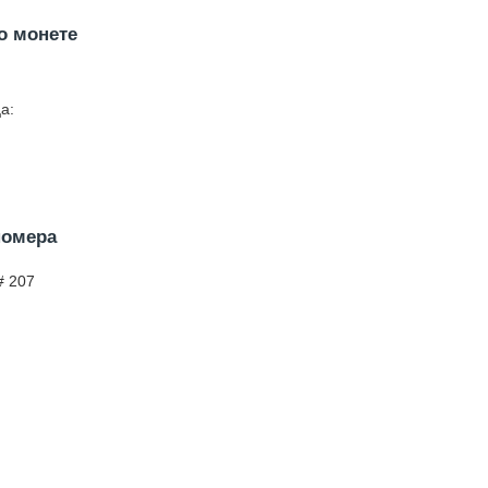
о монете
а:
номера
# 207