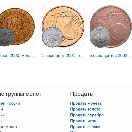
10 крон 2000, миллениум - смена тысячелетия [Чехия]
1 евро цент 2001, регулярный чекан Монако [Монако]
5 евро центов 2002, A, регулярный чекан Германии, знак монетного двора: "A" - Берлин [Германия]
е группы монет
Продать
лей России
Продать монеты
ей
Продать золото
йки
Продать серебро
ек
Продать иконы
тые монеты
Продать значки