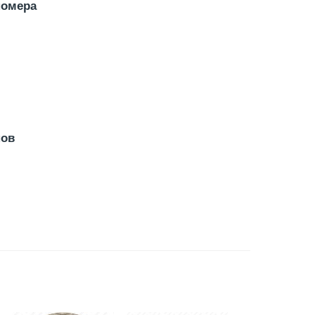
номера
нов