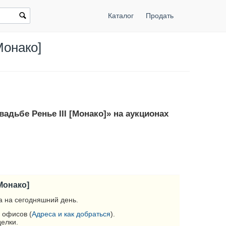
Каталог
Продать
Монако]
вадьбе Ренье III [Монако]» на аукционах
[Монако]
 на сегодняшний день.
 офисов (
Адреса и как добраться
).
делки.