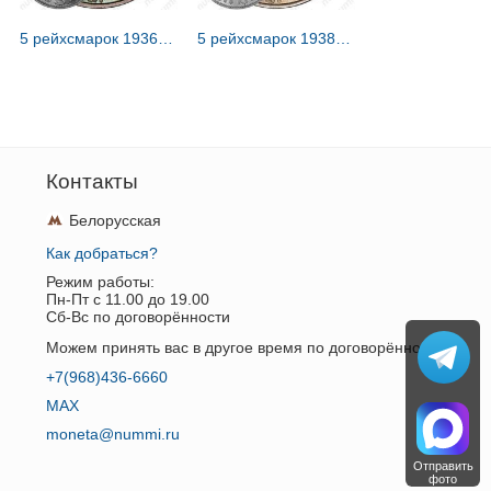
5 рейхсмарок 1936, Третий рейх, без свастики [Германия / Третий рейх]
5 рейхсмарок 1938 [Германия / Третий рейх]
Контакты
Белорусская
Как добраться?
Режим работы:
Пн-Пт c 11.00 до 19.00
Сб-Вс по договорённости
Можем принять вас в другое время по договорённости.
+7(968)436-6660
MAX
moneta@nummi.ru
Отправить
фото