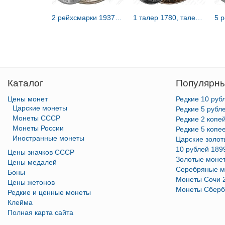
2 рейхсмарки 1937 [Германия / Третий рейх]
1 талер 1780, талер Марии Терезии [Австрия / Австро-Венгрия]
Каталог
Популярны
Цены монет
Редкие 10 руб
Царские монеты
Редкие 5 рубл
Монеты СССР
Редкие 2 копе
Монеты России
Редкие 5 копе
Иностранные монеты
Царские золо
10 рублей 189
Цены значков СССР
Золотые моне
Цены медалей
Серебряные м
Боны
Монеты Сочи 
Цены жетонов
Монеты Сберб
Редкие и ценные монеты
Клейма
Полная карта сайта