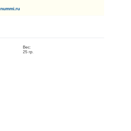
nummi.ru
Вес:
25
гр.