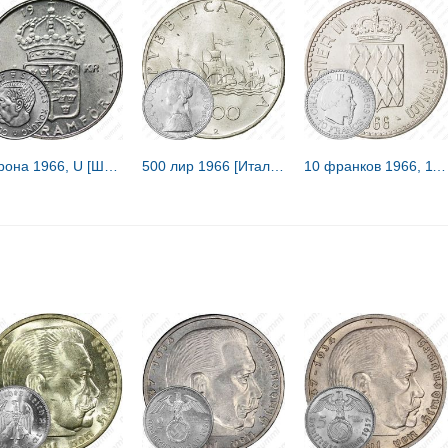
1 крона 1966, U [Швеция]
500 лир 1966 [Италия]
10 франков 1966, 110 лет вступлению на престол Чарльза III [Монако]