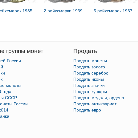
5 рейхсмарок 1935 [Германия / Третий рейх]
2 рейхсмарки 1939 [Германия / Третий рейх]
5 рейхсмарок 1937 [Германия / Третий рейх]
е группы монет
Продать
лей России
Продать монеты
ей
Продать золото
йки
Продать серебро
ек
Продать иконы
тые монеты
Продать значки
9 года
Продать купюры
ты СССР
Продать медали, ордена
онеты России
Продать антиквариат
2014
Продать евро
анка