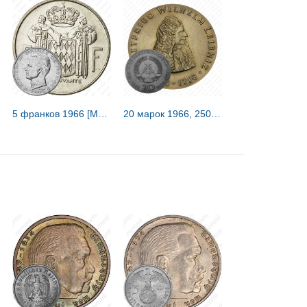
5 франков 1966 [Монако]
20 марок 1966, 250 лет со дня смерти Готфрида Вильгельма Лейбница [Германия / ГДР]