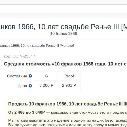
нков 1966, 10 лет свадьбе Ренье III [
10 francs 1966
анков 1966, 10 лет свадьбе Ренье III [Монако]
код: COIN-25347
Средняя стоимость «10 франков 1966 года, 10 лет с
Состояние
G
Proof
3 200
Р
2 901
Р
Цена
Продать 10 франков 1966, 10 лет свадьбе Ренье III 
От 2 466 до 3 040
Р
— максимальная стоимость этого предмета
Мы готовы выкупить это изделие в одном из наших безопасных
Вы получите деньги наличными или на карту сразу в момент с