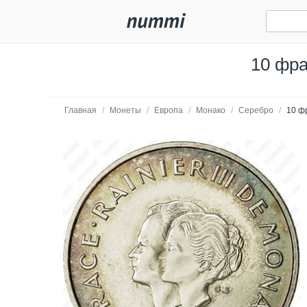
10 фра
Главная
/
Монеты
/
Европа
/
Монако
/
Серебро
/
10 фр