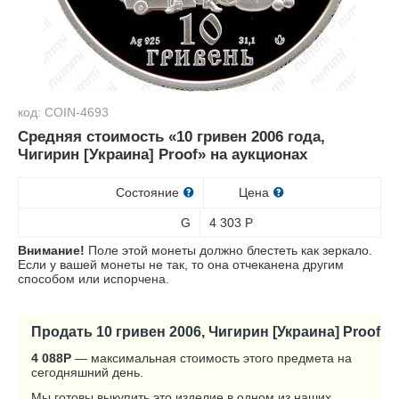
код: COIN-4693
Средняя стоимость «10 гривен 2006 года,
Чигирин [Украина] Proof» на аукционах
Состояние
Цена
G
4 303
Р
Внимание!
Поле этой монеты должно блестеть как зеркало.
Если у вашей монеты не так, то она отчеканена другим
способом или испорчена.
Продать 10 гривен 2006, Чигирин [Украина] Proof
4 088
Р
— максимальная стоимость этого предмета на
сегодняшний день.
Мы готовы выкупить это изделие в одном из наших