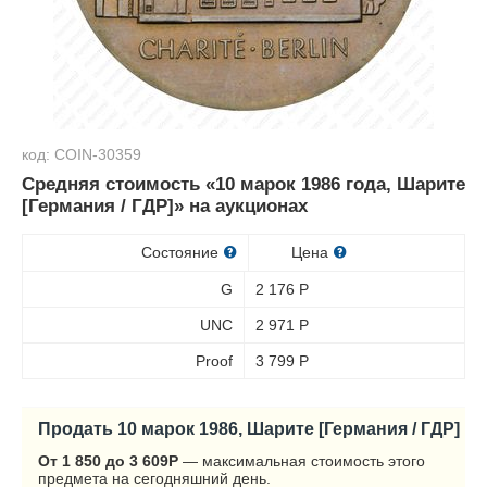
код: COIN-30359
Средняя стоимость «10 марок 1986 года, Шарите
[Германия / ГДР]» на аукционах
Состояние
Цена
G
2 176
Р
UNC
2 971
Р
Proof
3 799
Р
Продать 10 марок 1986, Шарите [Германия / ГДР]
От 1 850 до 3 609
Р
— максимальная стоимость этого
предмета на сегодняшний день.