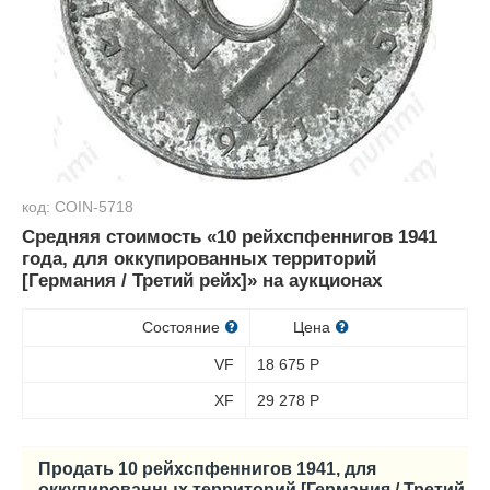
код: COIN-5718
Средняя стоимость «10 рейхспфеннигов 1941
года, для оккупированных территорий
[Германия / Третий рейх]» на аукционах
Состояние
Цена
VF
18 675
Р
XF
29 278
Р
Продать 10 рейхспфеннигов 1941, для
оккупированных территорий [Германия / Третий