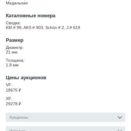
Медальная
Каталожные номера
Сводка:
KM # 99, AKS # 903, Schön # 2, J # 619
Размер
Диаметр:
21
мм
Толщина:
1.8
мм
Цены аукционов
VF:
18675
₽
XF:
29278
₽
Аукционы