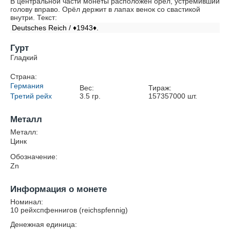
В центральной части монеты расположен орёл, устремивший
голову вправо. Орёл держит в лапах венок со свастикой
внутри. Текст:
Deutsches Reich / ♦1943♦.
Гурт
Гладкий
Страна:
Германия
Вес:
Тираж:
Третий рейх
3.5
гр.
157357000
шт.
Металл
Металл:
Цинк
Обозначение:
Zn
Информация о монете
Номинал:
10 рейхспфеннигов (reichspfennig)
Денежная единица: