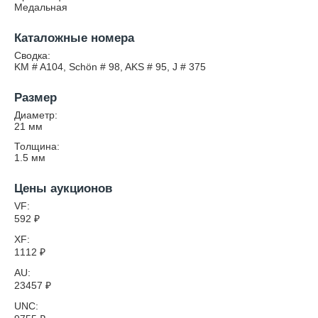
Медальная
Каталожные номера
Сводка:
KM # A104, Schön # 98, AKS # 95, J # 375
Размер
Диаметр:
21
мм
Толщина:
1.5
мм
Цены аукционов
VF:
592
₽
XF:
1112
₽
AU:
23457
₽
UNC: