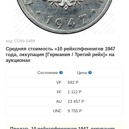
код: COIN-5488
Средняя стоимость «10 рейхспфеннигов 1947
года, оккупация [Германия / Третий рейх]» на
аукционах
Состояние
Цена
VF
592
Р
XF
1 112
Р
AU
23 457
Р
UNC
9 755
Р
Продать 10 рейхспфеннигов 1947, оккупация