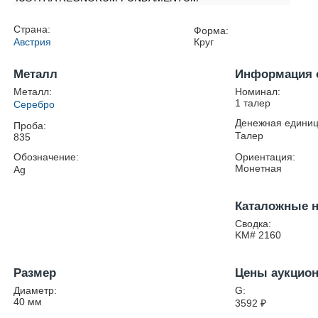
Страна:
Форма:
Австрия
Круг
Металл
Информация 
Металл:
Номинал:
1 талер
Серебро
Денежная единиц
Проба:
Талер
835
Обозначение:
Ориентация:
Монетная
Ag
Каталожные 
Сводка:
KM# 2160
Размер
Цены аукцио
Диаметр:
G:
40
мм
3592
₽