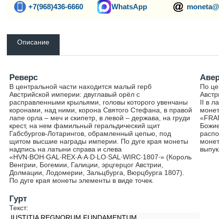
+7(968)436-6660
WhatsApp
moneta@
Описание
Реверс
Аве
В центральной части находится малый герб
По це
Австрийской империи: двуглавый орёл с
Австр
расправленными крыльями, головы которого увенчаны
II в 
коронами, над ними, корона Святого Стефана, в правой
монет
лапе орла – меч и скипетр, в левой – держава, на груди
«FRAN
крест, на нем фамильный геральдический щит
Божие
Габсбургов-Лотарингов, обрамленный цепью, под
распо
щитом высшие награды империи. По дуге края монеты
монет
надпись на латыни справа и слева
выпук
«HVN∙BOH∙GAL∙REX∙A∙A∙D∙LO∙SAL∙WIRC∙1807∙» (Король
Венгрии, Богемии, Галиции, эрцгерцог Австрии,
Долмации, Лодомерии, Зальцбурга, Вюрцбурга 1807).
По дуге края монеты элементы в виде точек.
Гурт
Текст:
IUSTITIA REGNORUM FUNDAMENTUM