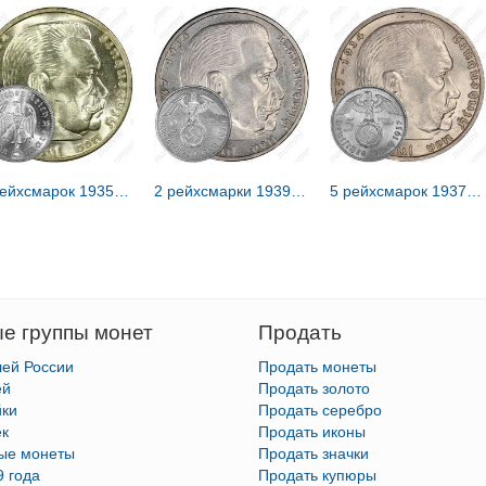
5 рейхсмарок 1935 [Германия / Третий рейх]
2 рейхсмарки 1939 [Германия / Третий рейх]
5 рейхсмарок 1937 [Германия / Третий рейх]
е группы монет
Продать
лей России
Продать монеты
ей
Продать золото
йки
Продать серебро
ек
Продать иконы
тые монеты
Продать значки
9 года
Продать купюры