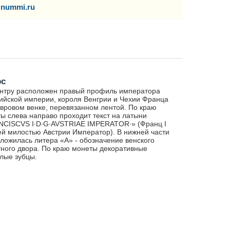
nummi.ru
рс
нтру расположен правый профиль императора
ийской империи, короля Венгрии и Чехии Франца
лавровом венке, перевязанном лентой. По краю
ы слева направо проходит текст на латыни
CISCVS I∙D∙G∙AVSTRIAE IMPERATOR∙» (Франц I
й милостью Австрии Император). В нижней части
ложилась литера «А» - обозначение венского
ного двора. По краю монеты декоративные
лые зубцы.