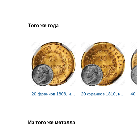
Того же года
20 франков 1808, наполеондор [Франция]
20 франков 1810, наполеондор [Франция]
Из того же металла