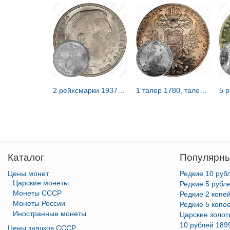
2 рейхсмарки 1937 [Германия / Третий рейх]
1 талер 1780, талер Марии Терезии [Австрия / Австро-Венгрия]
Каталог
Популярны
Цены монет
Редкие 10 руб
Царские монеты
Редкие 5 рубл
Монеты СССР
Редкие 2 копе
Монеты России
Редкие 5 копе
Иностранные монеты
Царские золо
10 рублей 189
Цены значков СССР