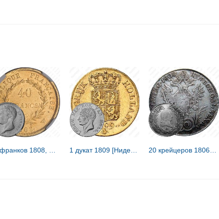
40 франков 1808, Наполеон I, двойной наполеондор [Франция]
1 дукат 1809 [Нидерланды / Голландское королевство]
20 крейцеров 1806-1813 [Австрия]