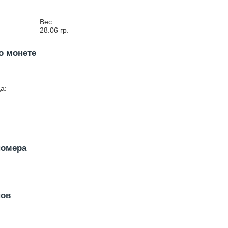
Вес:
28.06
гр.
о монете
а:
номера
нов