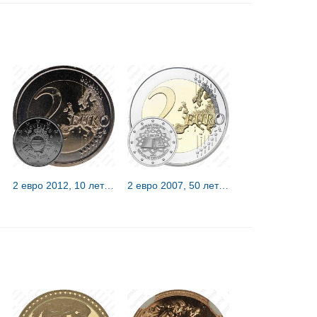
2 евро 2012, 10 лет наличного евро [Словакия]
2 евро 2007, 50 лет Римскому договору [Австрия]