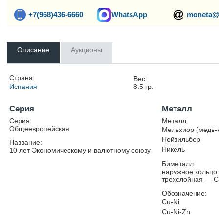
+7(968)436-6660
WhatsApp
moneta@
Описание
Аукционы
Страна:
Вес:
Испания
8.5
гр.
Серия
Металл
Серия:
Металл:
Общеевропейская
Мельхиор (медь-
Нейзильбер
Название:
Никель
10 лет Экономическому и валютному союзу
Биметалл:
наружное кольцо 
трехслойная — Cu
Обозначение:
Cu-Ni
Cu-Ni-Zn