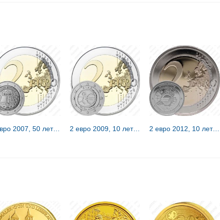
2 евро 2007, 50 лет Римскому договору [Бельгия]
2 евро 2009, 10 лет союзу [Ирландия]
2 евро 2012, 10 лет наличного евро [Кипр]