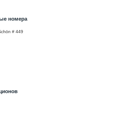
ые номера
Schön # 449
ционов