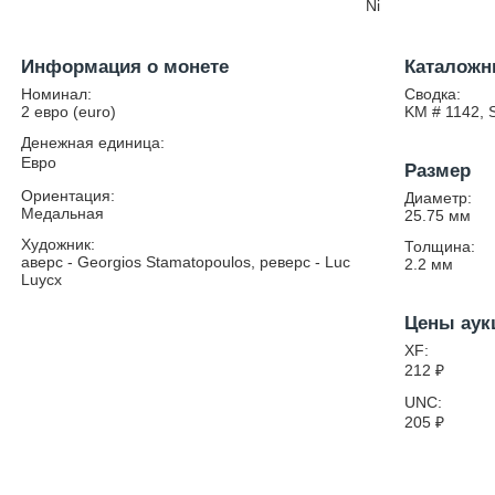
Ni
Информация о монете
Каталожн
Номинал:
Сводка:
2 евро (euro)
KM # 1142, 
Денежная единица:
Евро
Размер
Ориентация:
Диаметр:
Медальная
25.75
мм
Художник:
Толщина:
аверс - Georgios Stamatopoulos, реверс - Luc
2.2
мм
Luycx
Цены аук
XF:
212
₽
UNC:
205
₽