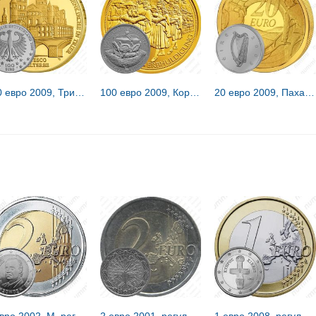
100 евро 2009, Триер [Германия]
100 евро 2009, Корона эрцгерцогов Австрии [Австрия] Proof
20 евро 2009, Пахарь [Ирландия] Proof