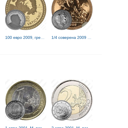
100 евро 2009, грехопадение [Ватикан] Proof
1/4 соверена 2009 [Великобритания]