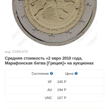
код: COIN-670
Средняя стоимость «2 евро 2010 года,
Марафонская битва [Греция]» на аукционах
Состояние
Цена
XF
245
Р
AU
194
Р
UNC
167
Р