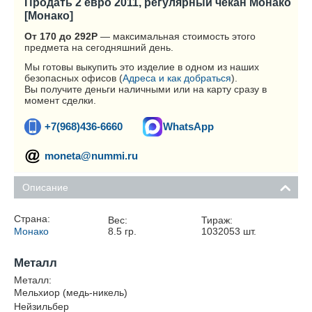
Продать 2 евро 2011, регулярный чекан Монако
[Монако]
От 170 до 292
Р
— максимальная стоимость этого
предмета на сегодняшний день.
Мы готовы выкупить это изделие в одном из наших
безопасных офисов (
Адреса и как добраться
).
Вы получите деньги наличными или на карту сразу в
момент сделки.
+7(968)436-6660
WhatsApp
moneta@nummi.ru
Описание
Страна:
Вес:
Тираж:
Монако
8.5
гр.
1032053
шт.
Металл
Металл:
Мельхиор (медь-никель)
Нейзильбер