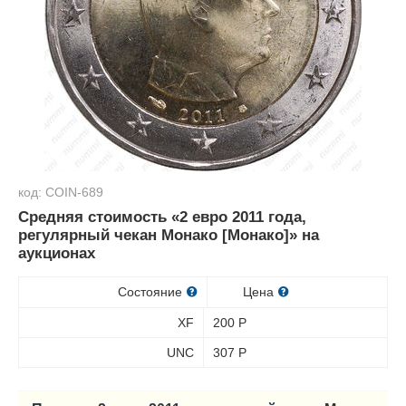
код: COIN-689
Средняя стоимость «2 евро 2011 года,
регулярный чекан Монако [Монако]» на
аукционах
Состояние
Цена
XF
200
Р
UNC
307
Р