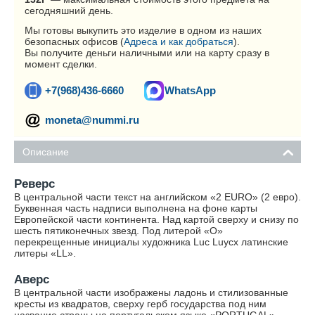
сегодняшний день.
Мы готовы выкупить это изделие в одном из наших
безопасных офисов (
Адреса и как добраться
).
Вы получите деньги наличными или на карту сразу в
момент сделки.
+7(968)436-6660
WhatsApp
moneta@nummi.ru
Описание
Реверс
В центральной части текст на английском «2 EURO» (2 евро).
Буквенная часть надписи выполнена на фоне карты
Европейской части континента. Над картой сверху и снизу по
шесть пятиконечных звезд. Под литерой «О»
перекрещенные инициалы художника Luc Luycx латинские
литеры «LL».
Аверс
В центральной части изображены ладонь и стилизованные
кресты из квадратов, сверху герб государства под ним