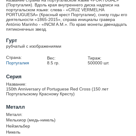
название страны на португальском языке «PORTUGAL»
(Португалия). Вдоль края внутреннего диска надписи на
португальском языке: слева - «CRUZ VERMELHA
PORTUGUESA» (Красный крест Португалии), снизу годы его
деятельности «1865-2015», справа инициалы гравера
António Marinho - «INCM A.M.». По краю монеты двенадцать
пятиконечных звезд.
Гурт
рубчатый с изображениями
Страна:
Вес:
Тираж:
Португалия
8.5
гр.
500000
шт.
Серия
Название:
150th Anniversary of Portuguese Red Cross (150 лет
Португальскому Красному Кресту)
Металл
Металл:
Мельхиор (медь-никель)
Нейзильбер
Никель