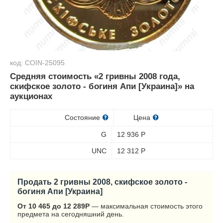
код: COIN-25095
Средняя стоимость «2 гривны 2008 года,
скифское золото - богиня Апи [Украина]» на
аукционах
Состояние
Цена
G
12 936
Р
UNC
12 312
Р
Продать 2 гривны 2008, скифское золото -
богиня Апи [Украина]
От 10 465 до 12 289
Р
— максимальная стоимость этого
предмета на сегодняшний день.