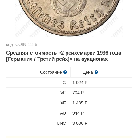
код: COIN-1186
Средняя стоимость «2 рейхсмарки 1936 года
[Германия / Третий рейх]» на аукционах
Состояние
Цена
G
1 024
Р
VF
704
Р
XF
1 485
Р
AU
944
Р
UNC
3 086
Р