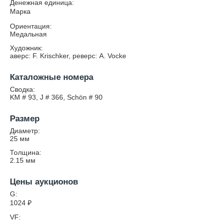
Денежная единица:
Марка
Ориентация:
Медальная
Художник:
аверс: F. Krischker, реверс: A. Vocke
Каталожные номера
Сводка:
KM # 93, J # 366, Schön # 90
Размер
Диаметр:
25
мм
Толщина:
2.15
мм
Цены аукционов
G:
1024
₽
VF: