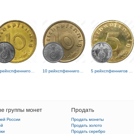
10 рейхспфеннигов 1938 [Германия / Третий рейх]
10 рейхспфеннигов 1939 [Германия / Третий рейх]
5 рейхспфеннигов 1936 [Германия / Третий рейх]
е группы монет
Продать
лей России
Продать монеты
ей
Продать золото
йки
Продать серебро