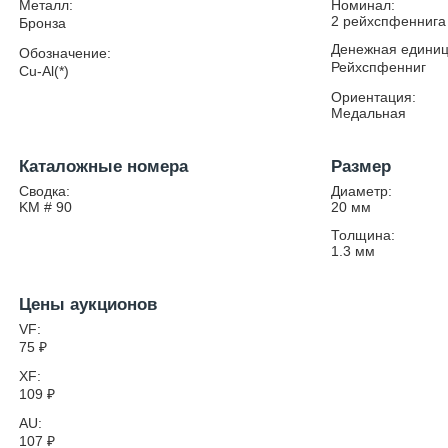
Металл:
Номинал:
2 рейхспфеннига 
Бронза
Денежная единиц
Обозначение:
Рейхспфенниг
Cu-Al(*)
Ориентация:
Медальная
Каталожные номера
Размер
Сводка:
Диаметр:
KM # 90
20
мм
Толщина:
1.3
мм
Цены аукционов
VF:
75
₽
XF:
109
₽
AU:
107
₽