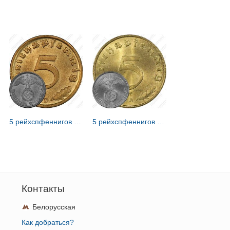
5 рейхспфеннигов 1939 [Германия / Третий рейх]
5 рейхспфеннигов 1937 [Германия / Третий рейх]
Контакты
Белорусская
Как добраться?