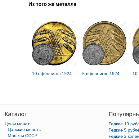
Из того же металла
10 пфеннигов 1924, A, знак монетного двора "A" — Берлин [Германия / Веймарская республика]
5 пфеннигов 1924, A, знак монетного двора "A" — Берлин [Германия / Веймарская республика]
Каталог
Популярны
Цены монет
Редкие 10 руб
Царские монеты
Редкие 5 рубл
Монеты СССР
Редкие 2 копе