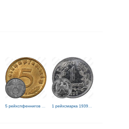
5 рейхспфеннигов 1939 [Германия / Третий рейх]
1 рейхсмарка 1939 [Германия / Третий рейх]