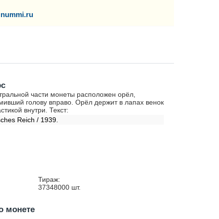
nummi.ru
рс
тральной части монеты расположен орёл,
мивший голову вправо. Орёл держит в лапах венок
астикой внутри. Текст:
ches Reich / 1939.
Тираж:
37348000
шт.
о монете