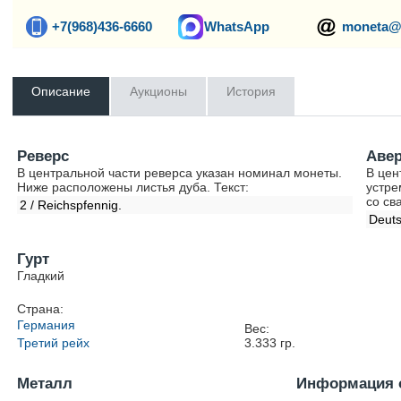
+7(968)436-6660
WhatsApp
moneta@
Описание
Аукционы
История
Реверс
Аве
В центральной части реверса указан номинал монеты.
В цен
Ниже расположены листья дуба. Текст:
устре
со св
2 / Reichspfennig.
Deuts
Гурт
Гладкий
Страна:
Германия
Вес:
Третий рейх
3.333
гр.
Металл
Информация 