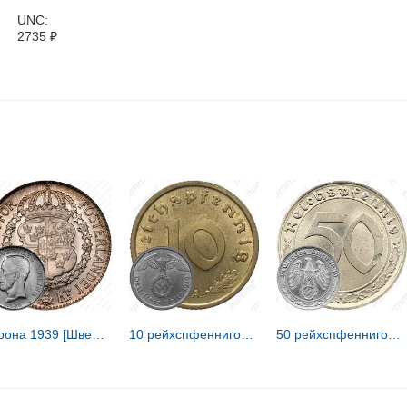
UNC:
2735
₽
1 крона 1939 [Швеция]
10 рейхспфеннигов 1939 [Германия / Третий рейх]
50 рейхспфеннигов 1939, Никель [Германия / Третий рейх]