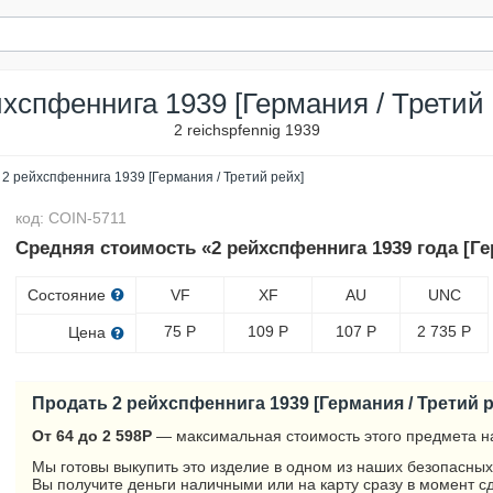
йхспфеннига 1939 [Германия / Третий 
2 reichspfennig 1939
2 рейхспфеннига 1939 [Германия / Третий рейх]
код: COIN-5711
Средняя стоимость «2 рейхспфеннига 1939 года [Ге
Состояние
VF
XF
AU
UNC
75
Р
109
Р
107
Р
2 735
Р
Цена
Продать 2 рейхспфеннига 1939 [Германия / Третий 
От 64 до 2 598
Р
— максимальная стоимость этого предмета н
Мы готовы выкупить это изделие в одном из наших безопасных
Вы получите деньги наличными или на карту сразу в момент с