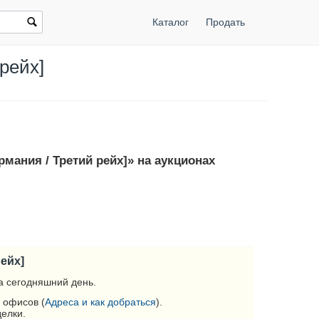
Каталог
Продать
рейх]
рмания / Третий рейх]» на аукционах
рейх]
а сегодняшний день.
 офисов (
Адреса и как добраться
).
делки.