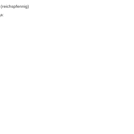
(reichspfennig)
а: