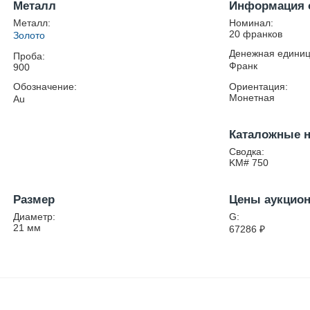
Металл
Информация 
Металл:
Номинал:
20 франков
Золото
Денежная единиц
Проба:
Франк
900
Обозначение:
Ориентация:
Монетная
Au
Каталожные 
Сводка:
KM# 750
Размер
Цены аукцио
Диаметр:
G:
21
мм
67286
₽