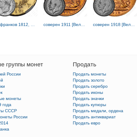
20 франков 1812, Наполеон I, наполеондор [Франция]
соверен 1911 [Великобритания]
соверен 1918 [Великобритания]
е группы монет
Продать
лей России
Продать монеты
ей
Продать золото
йки
Продать серебро
ек
Продать иконы
тые монеты
Продать значки
9 года
Продать купюры
ты СССР
Продать медали, ордена
онеты России
Продать антиквариат
2014
Продать евро
анка