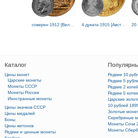
соверен 1912 [Великобритания]
4 дуката 1915 [Австрия / Австро-Венгрия]
Каталог
Популярны
Цены монет
Редкие 10 руб
Царские монеты
Редкие 5 рубл
Монеты СССР
Редкие 2 копе
Монеты России
Редкие 5 копе
Иностранные монеты
Царские золо
10 рублей 189
Цены значков СССР
Золотые моне
Цены медалей
Серебряные м
Боны
Монеты Сочи 
Цены жетонов
Монеты Сберб
Редкие и ценные монеты