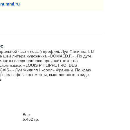
nummi.ru
рс
тральной части левый профиль Луи Филиппа I. В
е шеи литера художника «DOMAED.F.». По дуге
монеты слева направо проходит текст на
ском языке: «LOUIS PHILIPPE I ROI DES
AIS» - Луи Филипп I король Франции. По краю
ы рельефные элементы, выполненные в виде
в.
Вес:
6.452
гр.