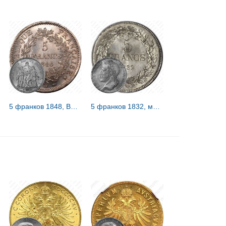
5 франков 1848, BB, знак монетного двора: "BB" - Страсбург [Франция]
5 франков 1832, монетное отношение сторон: аверс/реверс (180°) [Бельгия]