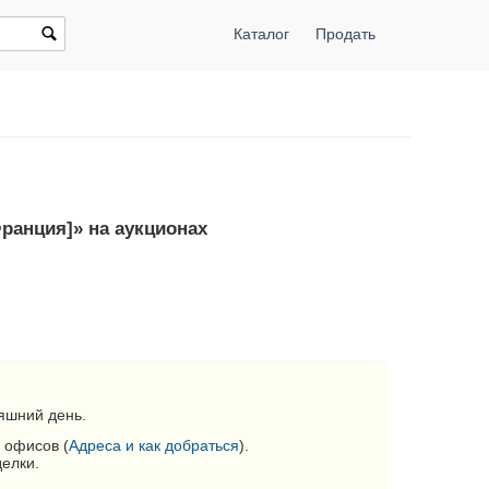
Каталог
Продать
Франция]» на аукционах
яшний день.
 офисов (
Адреса и как добраться
).
делки.