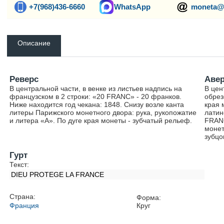
+7(968)436-6660
WhatsApp
moneta@
Описание
Реверс
Аве
В центральной части, в венке из листьев надпись на
В цен
французском в 2 строки: «20 FRANC» - 20 франков.
обрез
Ниже находится год чекана: 1848. Снизу возле канта
края 
литеры Парижского монетного двора: рука, рукопожатие
латин
и литера «А». По дуге края монеты - зубчатый рельеф.
FRANÇ
монет
зубцо
Гурт
Текст:
DIEU PROTEGE LA FRANCE
Страна:
Форма:
Франция
Круг