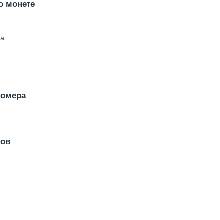
о монете
а:
номера
нов