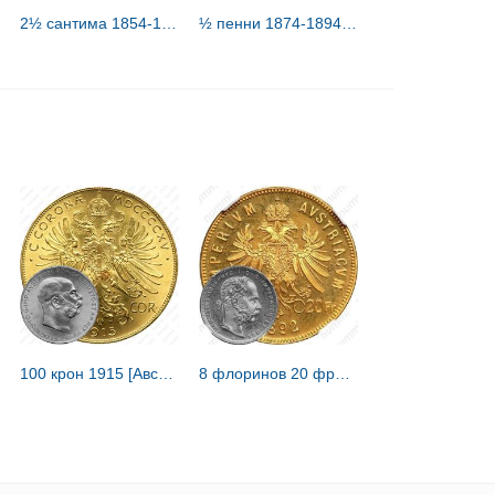
2½ сантима 1854-1908 [Люксембург]
½ пенни 1874-1894 [Великобритания]
100 крон 1915 [Австрия / Австро-Венгрия]
8 флоринов 20 франков 1892 [Австрия / Австро-Венгрия]