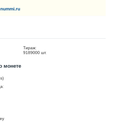
nummi.ru
Тираж:
9189000
шт.
о монете
s)
а:
tey