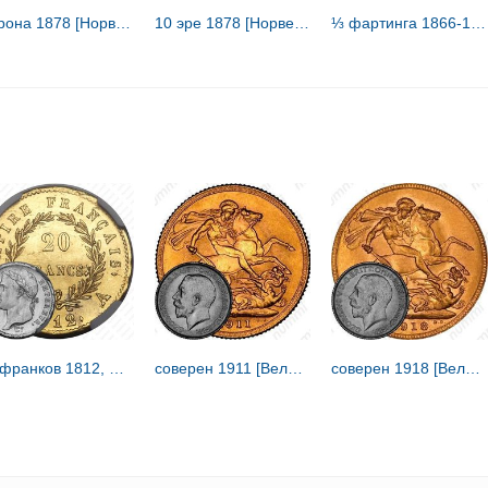
1 крона 1878 [Норвегия]
10 эре 1878 [Норвегия]
⅓ фартинга 1866-1885 [Великобритания]
20 франков 1812, Наполеон I, наполеондор [Франция]
соверен 1911 [Великобритания]
соверен 1918 [Великобритания]