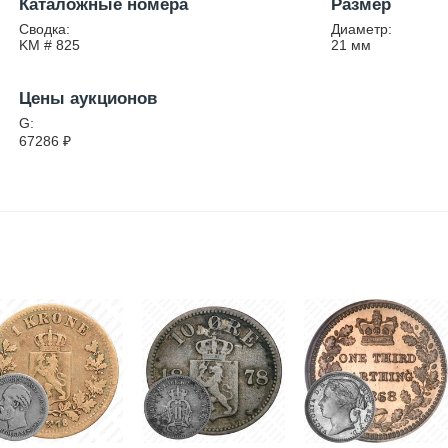
Каталожные номера
Размер
Сводка:
Диаметр:
KM # 825
21
мм
Цены аукционов
G:
67286
₽