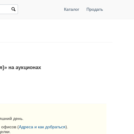
Каталог
Продать
я]» на аукционах
яшний день.
 офисов (
Адреса и как добраться
).
делки.