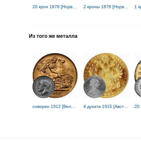
20 крон 1878 [Норвегия]
2 кроны 1878 [Норвегия]
Из того же металла
соверен 1912 [Великобритания]
4 дуката 1915 [Австрия / Австро-Венгрия]