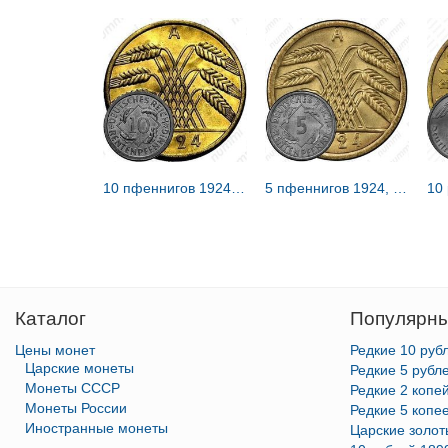
10 пфеннигов 1924, A, знак монетного двора "A" — Берлин [Германия / Веймарская республика]
5 пфеннигов 1924, A, знак монетного двора "A" — Берлин [Германия / Веймарская республика]
Каталог
Популярны
Цены монет
Редкие 10 руб
Царские монеты
Редкие 5 рубл
Монеты СССР
Редкие 2 копе
Монеты России
Редкие 5 копе
Иностранные монеты
Царские золо