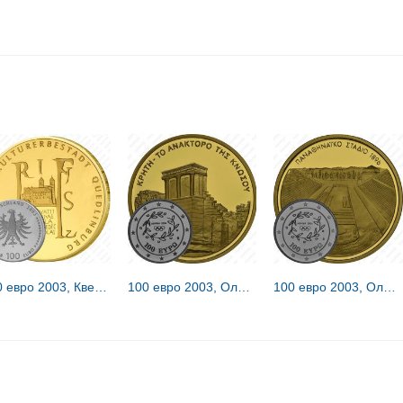
100 евро 2003, Кведлинбург [Германия]
100 евро 2003, Олимпиада в Афинах, Кносский дворец [Греция]
100 евро 2003, Олимпиада в Афинах [Греция] Proof