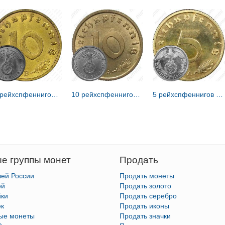
10 рейхспфеннигов 1938 [Германия / Третий рейх]
10 рейхспфеннигов 1939 [Германия / Третий рейх]
5 рейхспфеннигов 1936 [Германия / Третий рейх]
е группы монет
Продать
лей России
Продать монеты
ей
Продать золото
йки
Продать серебро
ек
Продать иконы
тые монеты
Продать значки