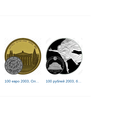
100 евро 2003, Олимпиада в Афинах, Заппейон - Олимпийская деревня 1896 [Греция]
100 рублей 2003, белорусский балет [Беларусь] Proof