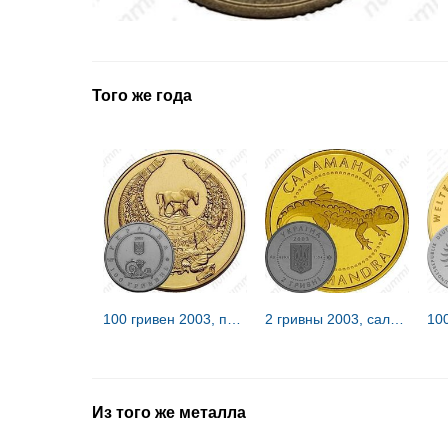
Того же года
100 гривен 2003, пектораль [Украина] Proof
2 гривны 2003, саламандра [Украина]
Из того же металла