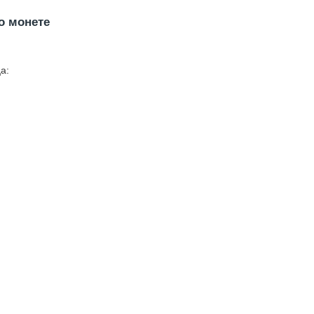
о монете
а: