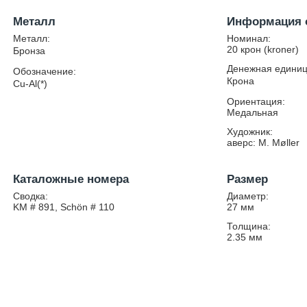
Металл
Информация 
Металл:
Номинал:
20 крон (kroner)
Бронза
Денежная единиц
Обозначение:
Крона
Cu-Al(*)
Ориентация:
Медальная
Художник:
аверс: M. Møller
Каталожные номера
Размер
Сводка:
Диаметр:
KM # 891, Schön # 110
27
мм
Толщина:
2.35
мм