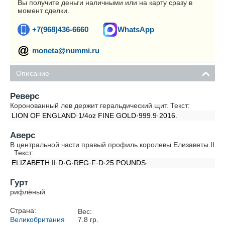
Вы получите деньги наличными или на карту сразу в
момент сделки.
+7(968)436-6660
WhatsApp
moneta@nummi.ru
Описание
Реверс
Коронованный лев держит геральдический щит. Текст:
LION OF ENGLAND·1/4oz FINE GOLD·999.9·2016.
Аверс
В центральной части правый профиль королевы Елизаветы II
. Текст:
ELIZABETH II·D·G·REG·F·D·25 POUNDS·.
Гурт
рифлёный
Страна:
Вес:
Великобритания
7.8
гр.