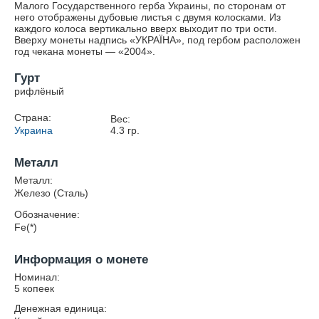
Малого Государственного герба Украины, по сторонам от
него отображены дубовые листья с двумя колосками. Из
каждого колоса вертикально вверх выходит по три ости.
Вверху монеты надпись «УКРАЇНА», под гербом расположен
год чекана монеты — «2004».
Гурт
рифлёный
Страна:
Вес:
Украина
4.3
гр.
Металл
Металл:
Железо (Сталь)
Обозначение:
Fe(*)
Информация о монете
Номинал:
5 копеек
Денежная единица: