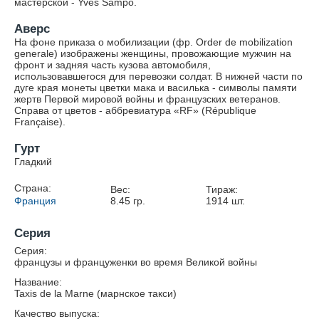
мастерской - Yves Sampo.
Аверс
На фоне приказа о мобилизации (фр. Order de mobilization
generale) изображены женщины, провожающие мужчин на
фронт и задняя часть кузова автомобиля,
использовавшегося для перевозки солдат. В нижней части по
дуге края монеты цветки мака и василька - символы памяти
жертв Первой мировой войны и французских ветеранов.
Справа от цветов - аббревиатура «RF» (République
Française).
Гурт
Гладкий
Страна:
Вес:
Тираж:
Франция
8.45
гр.
1914
шт.
Серия
Серия:
французы и француженки во время Великой войны
Название:
Taxis de la Marne (марнское такси)
Качество выпуска: