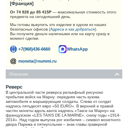
[Франция]
От 74 928 до 85 415
Р
— максимальная стоимость этого
предмета на сегодняшний день.
Мы готовы выкупить это изделие в одном из наших
безопасных офисов (
Адреса и как добраться
).
Вы получите деньги наличными или на карту сразу в
момент сделки.
+7(968)436-6660
WhatsApp
moneta@nummi.ru
Описание
Реверс
В центральной части реверса рельефный рисуноко
прибытие войск на Марну: передняя часть кузова
автомобиля и марширующие солдаты. Слева от солдат
надпись пятьдесят евро «50 EURO». В верхней и правой
частях монеты вдоль канта надпись «Такси на Марну» на
французском «LES TAXIS DE LA MARNE», снизу годы «1914-
2014». Над годом выпуска рог изобилия – символ монетного
двора Парижа и пятиугольник – знак главы граверной