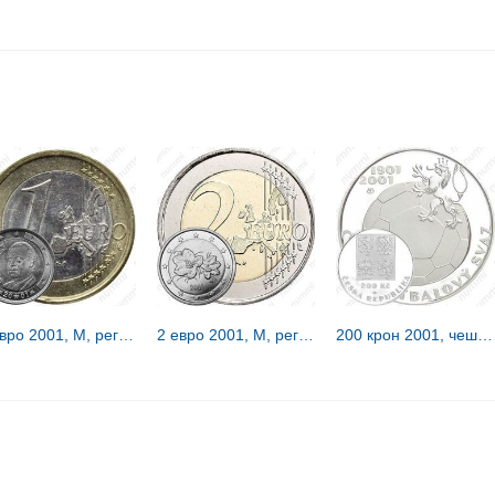
1 евро 2001, M, регулярный чекан Испании [Испания]
2 евро 2001, M, регулярный чекан Финляндии [Финляндия]
200 крон 2001, чешский футбол [Чехия]