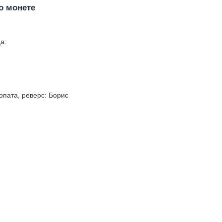
о монете
а:
опата, реверс: Борис