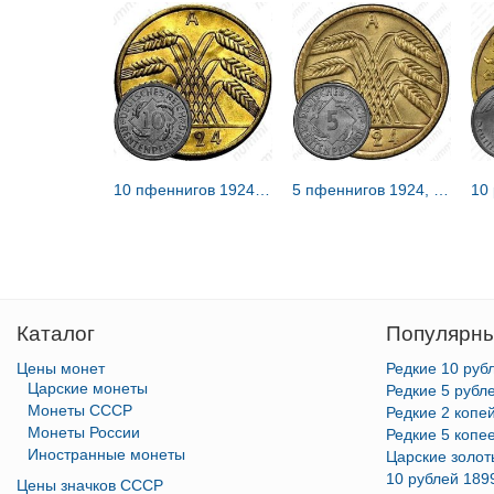
10 пфеннигов 1924, A, знак монетного двора "A" — Берлин [Германия / Веймарская республика]
5 пфеннигов 1924, A, знак монетного двора "A" — Берлин [Германия / Веймарская республика]
Каталог
Популярны
Цены монет
Редкие 10 руб
Царские монеты
Редкие 5 рубл
Монеты СССР
Редкие 2 копе
Монеты России
Редкие 5 копе
Иностранные монеты
Царские золо
10 рублей 189
Цены значков СССР