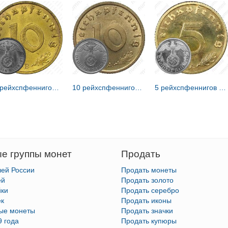
10 рейхспфеннигов 1938 [Германия / Третий рейх]
10 рейхспфеннигов 1939 [Германия / Третий рейх]
5 рейхспфеннигов 1936 [Германия / Третий рейх]
е группы монет
Продать
лей России
Продать монеты
ей
Продать золото
йки
Продать серебро
ек
Продать иконы
тые монеты
Продать значки
9 года
Продать купюры