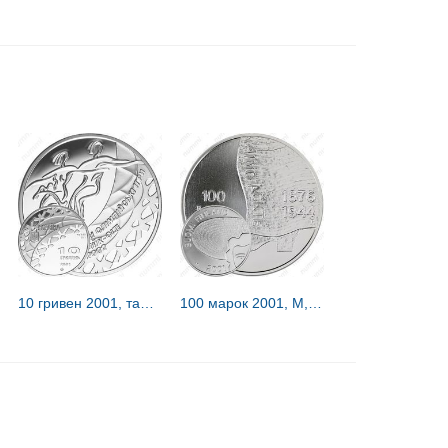
10 гривен 2001, танцы на льду [Украина] Proof
100 марок 2001, М, Айно Акте [Финляндия]