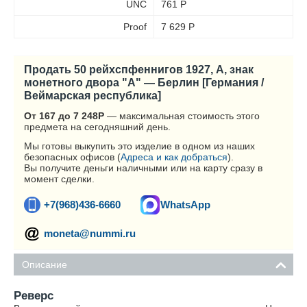
UNC
761
Р
Proof
7 629
Р
Продать 50 рейхспфеннигов 1927, A, знак
монетного двора "A" — Берлин [Германия /
Веймарская республика]
От 167 до 7 248
Р
— максимальная стоимость этого
предмета на сегодняшний день.
Мы готовы выкупить это изделие в одном из наших
безопасных офисов (
Адреса и как добраться
).
Вы получите деньги наличными или на карту сразу в
момент сделки.
+7(968)436-6660
WhatsApp
moneta@nummi.ru
Описание
Реверс