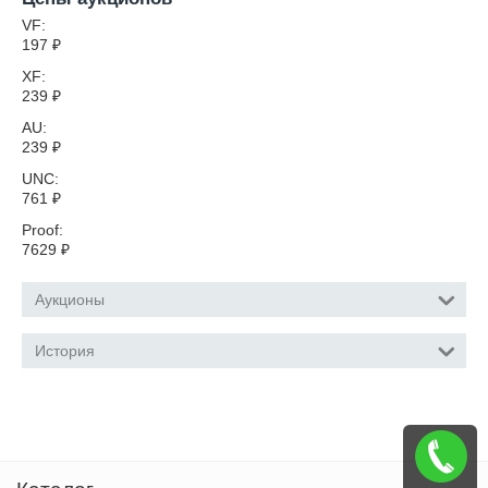
VF:
197
₽
XF:
239
₽
AU:
239
₽
UNC:
761
₽
Proof:
7629
₽
Аукционы
История