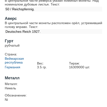
В центральной части реверса указан номинал монеты. Над
номиналом дубовые листья. Текст:
50 / Reichspfennig.
Аверс
В центральной части монеты расположен орёл, устремивший
голову вправо. Текст:
Deutsches Reich 1927.
Гурт
рубчатый
Страна:
Веймарская
республика
Вес:
Тираж:
Германия
3.5
гр.
16309000
шт.
Металл
Металл:
Никель
Обозначение:
Ni