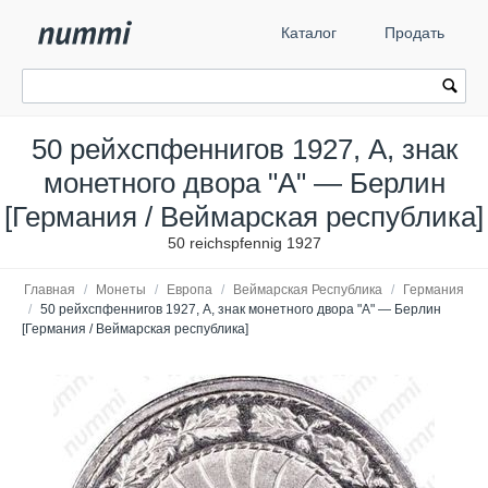
Каталог
Продать
50 рейхспфеннигов 1927, A, знак
монетного двора "A" — Берлин
[Германия / Веймарская республика]
50 reichspfennig 1927
Главная
/
Монеты
/
Европа
/
Веймарская Республика
/
Германия
/
50 рейхспфеннигов 1927, A, знак монетного двора "A" — Берлин
[Германия / Веймарская республика]