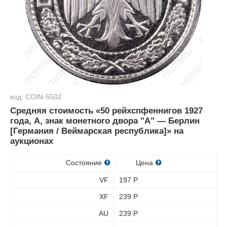
код: COIN-5502
Средняя стоимость «50 рейхспфеннигов 1927
года, A, знак монетного двора "A" — Берлин
[Германия / Веймарская республика]» на
аукционах
Состояние
Цена
VF
197
Р
XF
239
Р
AU
239
Р