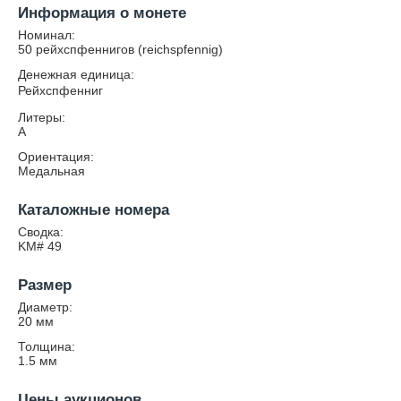
Информация о монете
Номинал:
50 рейхспфеннигов (reichspfennig)
Денежная единица:
Рейхспфенниг
Литеры:
A
Ориентация:
Медальная
Каталожные номера
Сводка:
KM# 49
Размер
Диаметр:
20
мм
Толщина:
1.5
мм
Цены аукционов