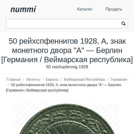
Каталог
Продать
50 рейхспфеннигов 1928, A, знак
монетного двора "A" — Берлин
[Германия / Веймарская республика]
50 reichspfennig 1928
Главная
/
Монеты
/
Европа
/
Веймарская Республика
/
Германия
/
50 рейхспфеннигов 1928, A, знак монетного двора "A" — Берлин
[Германия / Веймарская республика]