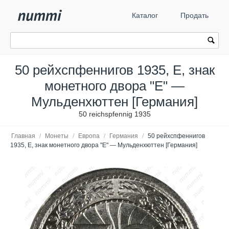
Каталог
Продать
50 рейхспфеннигов 1935, E, знак
монетного двора "E" —
Мульденхюттен [Германия]
50 reichspfennig 1935
Главная
/
Монеты
/
Европа
/
Германия
/
50 рейхспфеннигов
1935, E, знак монетного двора "E" — Мульденхюттен [Германия]