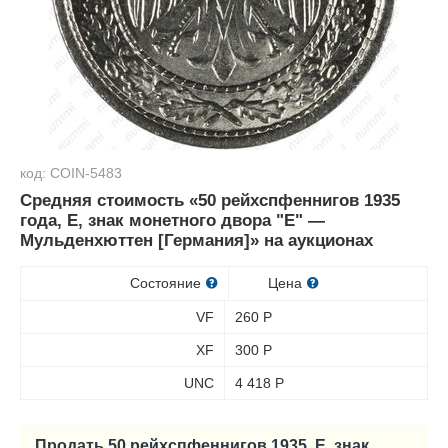
код: COIN-5483
Средняя стоимость «50 рейхспфеннигов 1935
года, E, знак монетного двора "E" —
Мульденхюттен [Германия]» на аукционах
Состояние
Цена
VF
260
Р
XF
300
Р
UNC
4 418
Р
Продать 50 рейхспфеннигов 1935, E, знак