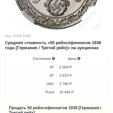
код: COIN-5495
Средняя стоимость «50 рейхспфеннигов 1938
года [Германия / Третий рейх]» на аукционах
Состояние
Цена
VF
2 059
Р
XF
2 633
Р
UNC
2 760
Р
Proof
10 440
Р
Продать 50 рейхспфеннигов 1938 [Германия /
Третий рейх]