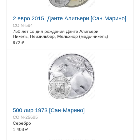
2 евро 2015, Данте Алигьери [Сан-Марино]
COIN-594
750 лет со дня рождения Данте Алигьери
Никель, Нейзильбер, Мельхиор (медь-никель)
972
₽
500 лир 1973 [Сан-Марино]
COIN-25695
Серебро
1 408
₽