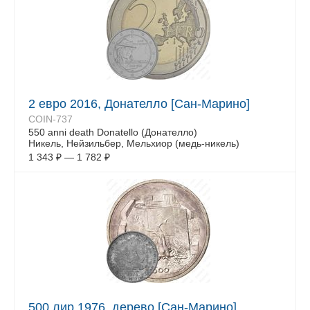
2 евро 2016, Донателло [Сан-Марино]
COIN-737
550 anni death Donatello (Донателло)
Никель, Нейзильбер, Мельхиор (медь-никель)
1 343
₽
—
1 782
₽
500 лир 1976, дерево [Сан-Марино]