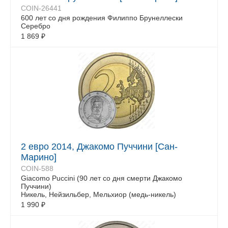
COIN-26441
600 лет со дня рождения Филиппо Брунеллески
Серебро
1 869
₽
2 евро 2014, Джакомо Пуччини [Сан-
Марино]
COIN-588
Giacomo Puccini (90 лет со дня смерти Джакомо
Пуччини)
Никель, Нейзильбер, Мельхиор (медь-никель)
1 990
₽