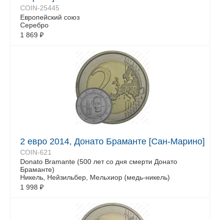
COIN-25445
Европейский союз
Серебро
1 869
₽
2 евро 2014, Донато Браманте [Сан-Марино]
COIN-621
Donato Bramante (500 лет со дня смерти Донато
Браманте)
Никель, Нейзильбер, Мельхиор (медь-никель)
1 998
₽