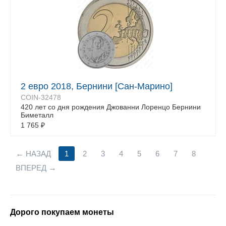
2 евро 2018, Бернини [Сан-Марино]
COIN-32478
420 лет со дня рождения Джованни Лоренцо Бернини
Биметалл
1 765
₽
НАЗАД
1
2
3
4
5
6
7
8
ВПЕРЕД
Дорого покупаем монеты