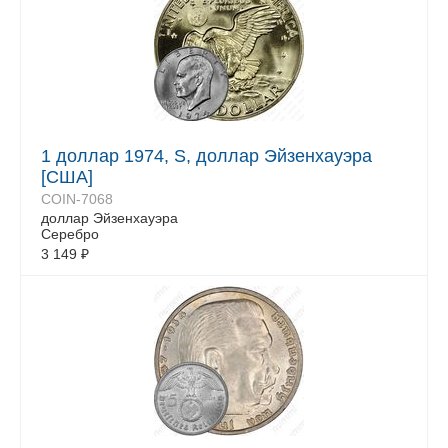
1 доллар 1974, S, доллар Эйзенхауэра
[США]
COIN-7068
доллар Эйзенхауэра
Серебро
3 149
₽