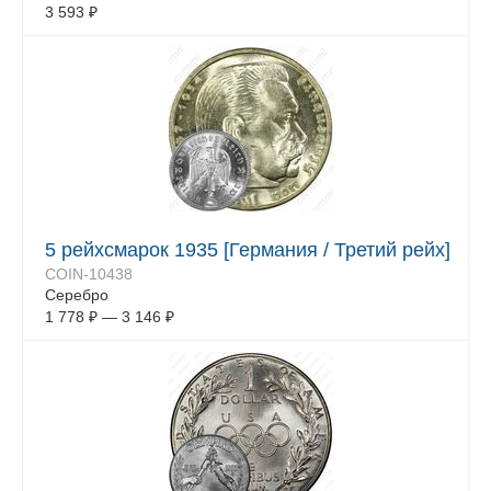
3 593
₽
5 рейхсмарок 1935 [Германия / Третий рейх]
COIN-10438
Серебро
1 778
₽
—
3 146
₽