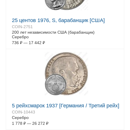
25 центов 1976, S, барабанщик [США]
COIN-2751
200 лет независимости США (барабанщик)
Серебро
736
₽
—
17 442
₽
5 рейхсмарок 1937 [Германия / Третий рейх]
COIN-10443
Серебро
1 778
₽
—
26 272
₽