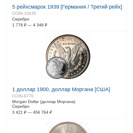
5 рейхсмарок 1939 [Германия / Третий рейх]
COIN-10439
Серебро
1 778
₽
—
4 348
₽
1 доллар 1900, доллар Моргана [США]
COIN-6776
Morgan Dollar (доллар Моргана)
Серебро
3 421
₽
—
456 764
₽