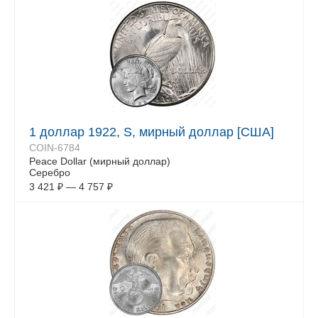
1 доллар 1922, S, мирный доллар [США]
COIN-6784
Peace Dollar (мирный доллар)
Серебро
3 421
₽
—
4 757
₽