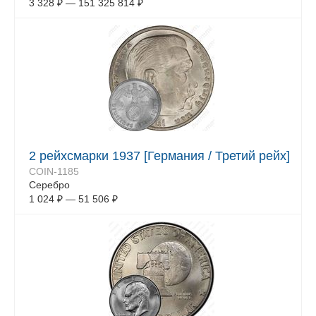
3 328
₽
—
151 325 814
₽
2 рейхсмарки 1937 [Германия / Третий рейх]
COIN-1185
Серебро
1 024
₽
—
51 506
₽