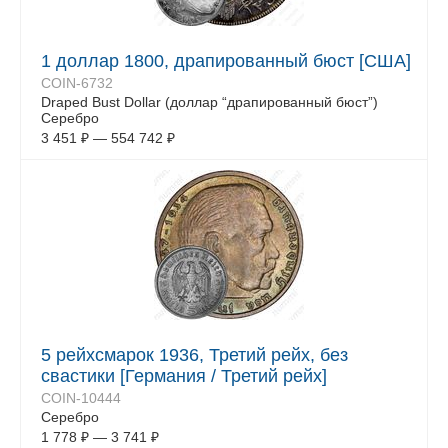
1 доллар 1800, драпированный бюст [США]
COIN-6732
Draped Bust Dollar (доллар “драпированный бюст”)
Серебро
3 451
₽
—
554 742
₽
5 рейхсмарок 1936, Третий рейх, без
свастики [Германия / Третий рейх]
COIN-10444
Серебро
1 778
₽
—
3 741
₽