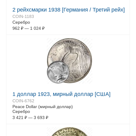
2 рейхсмарки 1938 [Германия / Третий рейх]
COIN-1183
Серебро
962
₽
—
1 024
₽
1 доллар 1923, мирный доллар [США]
COIN-6762
Peace Dollar (мирный доллар)
Серебро
3 421
₽
—
3 693
₽