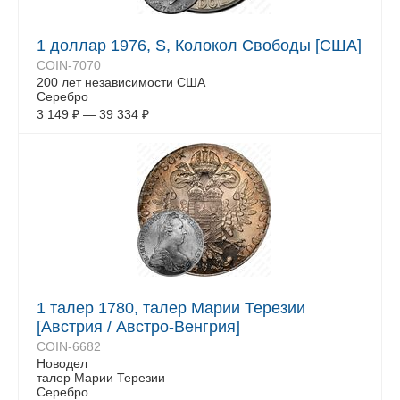
1 доллар 1976, S, Колокол Свободы [США]
COIN-7070
200 лет независимости США
Серебро
3 149
₽
—
39 334
₽
1 талер 1780, талер Марии Терезии
[Австрия / Австро-Венгрия]
COIN-6682
Новодел
талер Марии Терезии
Серебро