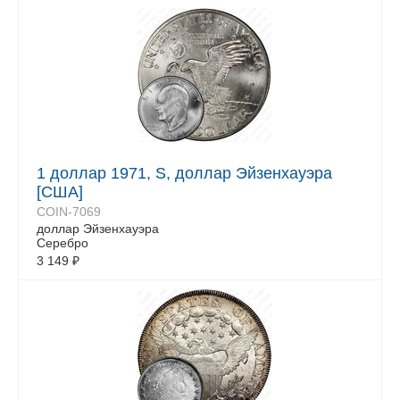
1 доллар 1971, S, доллар Эйзенхауэра
[США]
COIN-7069
доллар Эйзенхауэра
Серебро
3 149
₽