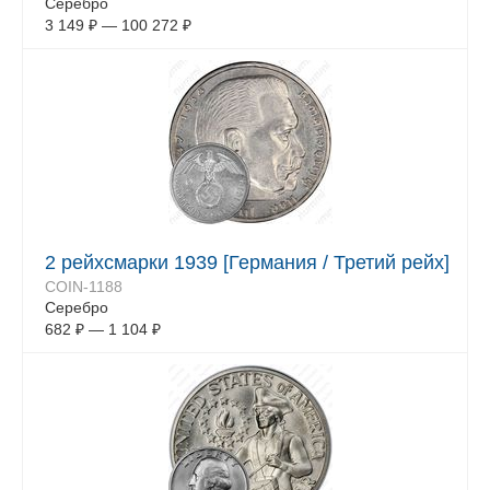
Серебро
3 149
₽
—
100 272
₽
2 рейхсмарки 1939 [Германия / Третий рейх]
COIN-1188
Серебро
682
₽
—
1 104
₽