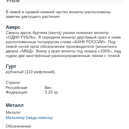
РУБЛЬ
В левой и правой-нижней частях монеты расположены
завитки цветущего растения.
Аверс
Сверху вдоль буртика (канта) указан номинал монеты
«ОДИН РУБЛЬ». В середине монеты двуглавый орел и ниже
расположенные полукругом слова «БАНК РОССИИ». Под
левой ногой орла обозначение производителя (монетного
двора) «ММД». Внизу у края монеты год чекана «2009», над
годом две заострённые разнонаправленные линии с точкой.
Гурт
рубчатый (110 рифлений).
Страна:
Российская
Вес:
Федерация
3.25
гр.
Металл
Металл:
Мельхиор (медь-никель)
Обозначение: