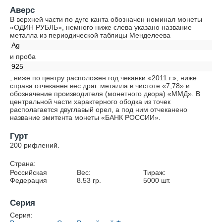
Аверс
В верхней части по дуге канта обозначен номинал монеты
«ОДИН РУБЛЬ», немного ниже слева указано название
металла из периодической таблицы Менделеева
Ag
и проба
925
, ниже по центру расположен год чеканки «2011 г.», ниже
справа отчеканен вес драг. металла в чистоте «7,78» и
обозначение производителя (монетного двора) «ММД». В
центральной части характерного ободка из точек
располагается двуглавый орел, а под ним отчеканено
название эмитента монеты «БАНК РОССИИ».
Гурт
200 рифлений.
Страна:
Российская
Вес:
Тираж:
Федерация
8.53
гр.
5000
шт.
Серия
Серия: