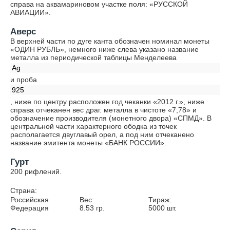
справа на аквамариновом участке поля: «РУССКОЙ
АВИАЦИИ».
Аверс
В верхней части по дуге канта обозначен номинал монеты
«ОДИН РУБЛЬ», немного ниже слева указано название
металла из периодической таблицы Менделеева
Ag
и проба
925
, ниже по центру расположен год чеканки «2012 г.», ниже
справа отчеканен вес драг. металла в чистоте «7,78» и
обозначение производителя (монетного двора) «СПМД». В
центральной части характерного ободка из точек
располагается двуглавый орел, а под ним отчеканено
название эмитента монеты «БАНК РОССИИ».
Гурт
200 рифлений.
Страна:
Российская
Вес:
Тираж:
Федерация
8.53
гр.
5000
шт.