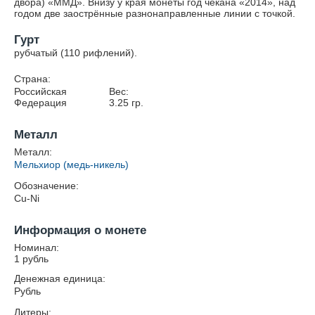
двора) «ММД». Внизу у края монеты год чекана «2014», над
годом две заострённые разнонаправленные линии с точкой.
Гурт
рубчатый (110 рифлений).
Страна:
Российская
Вес:
Федерация
3.25
гр.
Металл
Металл:
Мельхиор (медь-никель)
Обозначение:
Cu-Ni
Информация о монете
Номинал:
1 рубль
Денежная единица:
Рубль
Литеры: